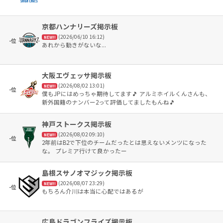
京都ハンナリーズ掲示板
(2026/06/10 16:12)
NEW!!
-位
あれから動きがないな...
大阪エヴェッサ掲示板
(2026/08/02 13:01)
NEW!!
-位
僕もJPにはめっちゃ期待してます🎵 アルミホイルくんさんも、
新外国籍のナンバー2って評価してましたもんね🎵
神戸ストークス掲示板
(2026/08/02 09:10)
NEW!!
-位
2年前はB2で下位のチームだったとは思えないメンツになった
な。 プレミア行けて良かったー
島根スサノオマジック掲示板
(2026/08/07 23:29)
NEW!!
-位
もちろん介川は本当に心配ではあるが
広島ドラゴンフライズ掲示板