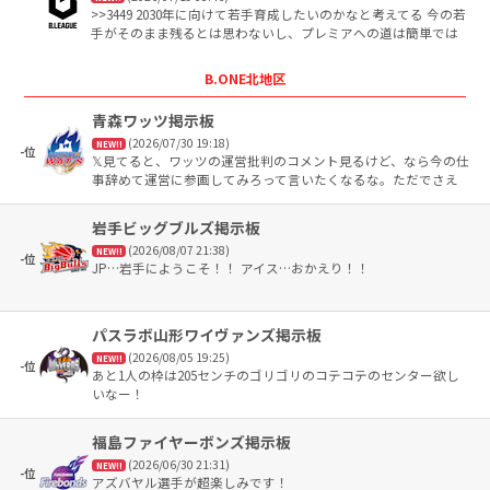
>>3449 2030年に向けて若手育成したいのかなと考えてる 今の若
手がそのまま残るとは思わないし、プレミアへの道は簡単では
ないがこの時期に新アリーナが出来るのでそこに焦点を当てて
いるように思える（実際、ジョンパト招集の理由の1つだし）
B.ONE北地区
青森ワッツ掲示板
(2026/07/30 19:18)
NEW!!
-位
𝕏見てると、ワッツの運営批判のコメント見るけど、なら今の仕
事辞めて運営に参画してみろって言いたくなるな。ただでさえ
人はいないし。 まぁ、細かいチョンボを連続する運営もアレだ
けど←
岩手ビッグブルズ掲示板
(2026/08/07 21:38)
NEW!!
-位
JP…岩手にようこそ！！ アイス…おかえり！！
パスラボ山形ワイヴァンズ掲示板
(2026/08/05 19:25)
NEW!!
-位
あと1人の枠は205センチのゴリゴリのコテコテのセンター欲し
いなー！
福島ファイヤーボンズ掲示板
(2026/06/30 21:31)
NEW!!
-位
アズバヤル選手が超楽しみです！