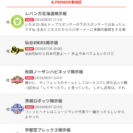
B.PREMIER東地区
レバンガ北海道掲示板
(2026/08/07 17:33)
NEW!!
-位
いちお25-26もトップスポンサーの下のスポンサーではあったん
ですね まあビジネスだから小川オーナーに多額の融資をする事
で当然営利が生まれるわけだから のっかりたいのは間違いなさ
そう 当然メガバンクとも会社で取引きあるであろう小川オーナ
仙台89ERS掲示板
ーがアリーナの相棒に敢えて北海道の地銀を選んだのはオーナ
(2026/07/30 19:00)
ーの北海道に対する思いもありそう
NEW!!
-位
仙台89erから日本代表よ〜！ 井上やあべりょもいたけど
秋田ノーザンハピネッツ掲示板
(2026/08/07 22:01)
NEW!!
-位
確かに、ディフェンスのチームとしてロースコアに持ち込んで勝
つ試合は「してやったり」と思っていた。 しかし近年は、それ
でも失点は多く、強豪にはなかなか勝てない。 その強豪とて、
ディフェンスのギアを上げ、秋田を翻弄していく、。 チームの
茨城ロボッツ掲示板
約束事があって、選手の意思疎通ができないで、もどかしい負
(2026/08/07 22:33)
けを見るにつけどんな縛りかあるの？ 秋田だけなんかいびつな
NEW!!
-位
フィンとヘナレはニュージランド代表で一緒だったらしいから
の？ 元秋田の保岡や長谷川、小野寺も他では伸び伸びやってい
よかった
る、、。この違いは？なんなの？そう見て取れた。 バスケはや
はり点取りゲーム。攻撃は最大の防御！９０-８９でも勝てばい
いのか、、。そう思ったりもした。 最下位を経験して、チーム
宇都宮ブレックス掲示板