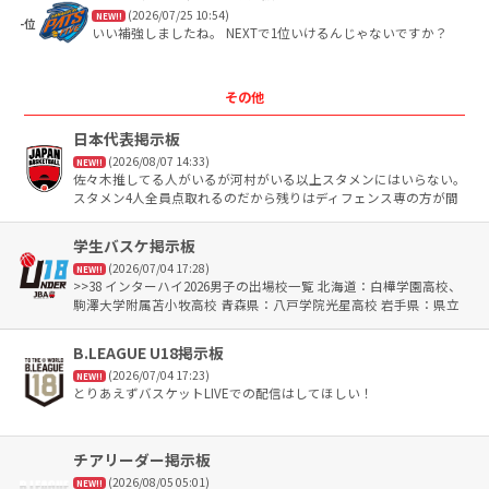
(2026/07/25 10:54)
NEW!!
-位
いい補強しましたね。 NEXTで1位いけるんじゃないですか？
その他
日本代表掲示板
(2026/08/07 14:33)
NEW!!
佐々木推してる人がいるが河村がいる以上スタメンにはいらない。
スタメン4人全員点取れるのだから残りはディフェンス専の方が間
違いなく強いよ。穴が二つに増えるだけ
学生バスケ掲示板
(2026/07/04 17:28)
NEW!!
>>38 インターハイ2026男子の出場校一覧 北海道：白樺学園高校、
駒澤大学附属苫小牧高校 青森県：八戸学院光星高校 岩手県：県立
黒沢尻工業高校 宮城県：仙台大学附属明成高校 秋田県：県立能代
科学技術高校 山形県：羽黒高校 福島県：福島東稜高校 茨城県：土
B.LEAGUE U18掲示板
浦日本大学高校 栃木県：文星芸術大学附属高校 群馬県：常磐高校
(2026/07/04 17:23)
埼玉県：埼玉栄高校 千葉県：習志野市立習志野高校 東京都：八王
NEW!!
とりあえずバスケットLIVEでの配信はしてほしい！
子学園八王子高校、國學院大学久我山高校 神奈川県：湘南工科大学
附属高校、東海大学付属相模高校 山梨県：山梨学院高校 長野県：
東海大学付属諏訪高校 新潟県：開志国際高校 富山県：高岡第一高
校 石川県：北陸学院高校 福井県：北陸高校 岐阜県：美濃加茂高校
チアリーダー掲示板
静岡県：藤枝明誠高校 愛知県：中部大学第一高校 三重県：四日市
(2026/08/05 05:01)
NEW!!