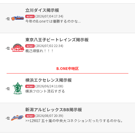
立川ダイス掲示板
(2026/07/04 17:34)
NEW!!
-位
今年のB.oneでは優勝するのかな...
東京八王子ビートレインズ掲示板
(2026/07/02 22:34)
NEW!!
-位
楓己頑張れ！！！
B.ONE中地区
横浜エクセレンス掲示板
(2026/06/24 11:08)
NEW!!
-位
横浜フロント流石すぎる
新潟アルビレックスBB掲示板
(2026/08/07 20:39)
NEW!!
-位
>>129017 五十嵐の中央大コネクションだったりするのかな。