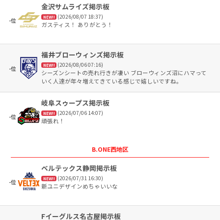
金沢サムライズ掲示板
(2026/08/07 18:37)
NEW!!
-位
ガスティス！ ありがとう！
福井ブローウィンズ掲示板
(2026/08/06 07:16)
NEW!!
-位
シーズンシートの売れ行きが凄い ブローウィンズ沼にハマって
いく人達が年々増えてきている感じで嬉しいですね。
岐阜スゥープス掲示板
(2026/07/06 14:07)
NEW!!
-位
頑張れ！
B.ONE西地区
ベルテックス静岡掲示板
(2026/07/31 16:30)
NEW!!
-位
新ユニデザインめちゃいいな
Fイーグルス名古屋掲示板