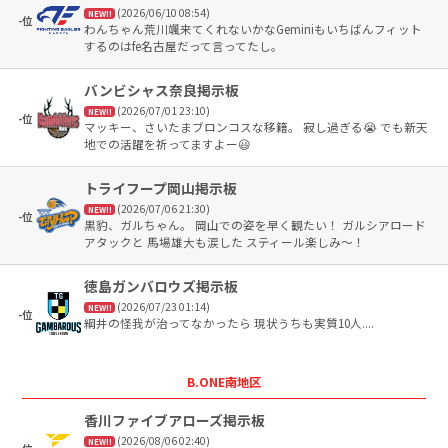
(2026/06/10 08:54)
NEW!!
-位
わんちゃん荒川颯来てくれないかなGeminiもいちばんフィット
するのはfe名古屋だって言ってたし。
バンビシャス奈良掲示板
(2026/07/01 23:10)
NEW!!
-位
マッキー、さいたまブロンコスな移籍。 寂し過ぎる😭 でも新天
地での活躍を祈ってますよー😃
トライフープ岡山掲示板
(2026/07/06 21:30)
NEW!!
-位
黒豹、ガルちゃん。 岡山での姿を早く観たい！ ガルシアロード
アタックと 馬場雄大も涙した スティール楽しみ〜！
徳島ガンバロウズ掲示板
(2026/07/23 01:14)
NEW!!
-位
綱井の怪我が治ってなかったら 現状うちも実質10人....
B.ONE南地区
香川ファイブアローズ掲示板
(2026/08/06 02:40)
NEW!!