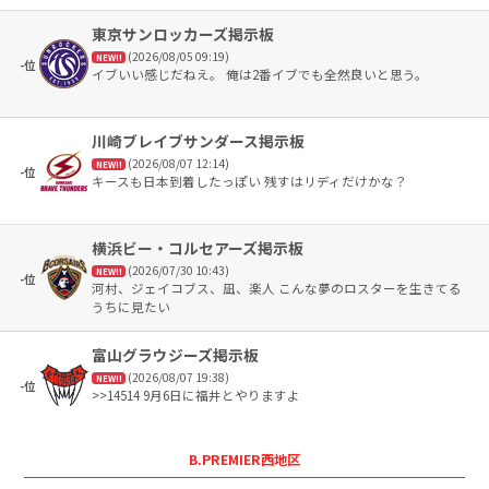
東京サンロッカーズ掲示板
(2026/08/05 09:19)
NEW!!
-位
イブいい感じだねえ。 俺は2番イブでも全然良いと思う。
川崎ブレイブサンダース掲示板
(2026/08/07 12:14)
NEW!!
-位
キースも日本到着したっぽい 残すはリディだけかな？
横浜ビー・コルセアーズ掲示板
(2026/07/30 10:43)
NEW!!
-位
河村、ジェイコブス、凪、楽人 こんな夢のロスターを生きてる
うちに見たい
富山グラウジーズ掲示板
(2026/08/07 19:38)
NEW!!
-位
>>14514 9月6日に福井とやりますよ
B.PREMIER西地区