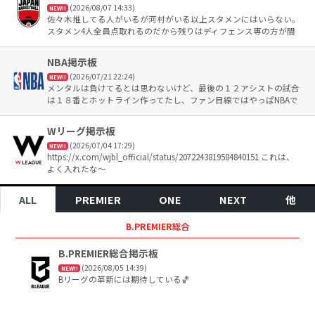
(2026/08/07 14:33)
NEW!!
佐々木推してる人がいるが河村がいる以上スタメンにはいらない。
スタメン4人全員点取れるのだから残りはディフェンス専の方が間
違いなく強いよ。穴が二つに増えるだけ
NBA掲示板
(2026/07/21 22:24)
NEW!!
メンタルは負けてるとは思わないけど、最後の１２アシストの試合
は１８番とホットライン作ってたし、ファン目線ではやっぱNBAで
観たい 入らなくてもフィニッシュまで行けないと、 困った時ブロ
ックやターンオーバーで終わっちゃうと、 厳しいんだよなー 日本
Wリーグ掲示板
仕込みのPG像は捨ててでも頑張ってほしい
(2026/07/04 17:29)
NEW!!
https://x.com/wjbl_official/status/2072243819584840151 これは、
よく入れたな〜
ALL
PREMIER
ONE
NEXT
他
B.PREMIER総合
B.PREMIER総合掲示板
(2026/08/05 14:39)
NEW!!
Bリーグの革新には期待している🏀