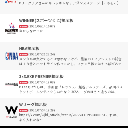
メリノール学院高校 滋賀県：光泉カトリック高校 京都府：京都精
Bリーグチアさんのキレッキレなチアダンスステージ【にゃるこ】
華学園高校 大阪府：箕面学園高校、近畿大学附属高校、大阪学院大
学高校 兵庫県：報徳学園高校 奈良県：奈良育英高校 和歌山県：高
野山高校 鳥取県：鳥取城北高校 島根県：県立松江東高校 岡山県：
岡山商科大学附属高校 広島県：県立広島皆実高校 山口県：県立宇
WINNER(スポーツくじ)掲示板
部工業高校 徳島県：県立海部高校 香川県：尽誠学園高校 愛媛県：
(2026/06/14 16:07)
NEW!!
帝京第五高校 高知県：高知中央高校 福岡県：福岡大学附属大濠高
当たらなかった
校 佐賀県：県立佐賀北高校 長崎県：瓊浦高校 熊本県：九州学院高
校 大分県：柳ヶ浦高校 宮崎県：延岡学園高校 鹿児島県：県立川内
高校 沖縄県：興南高校
NBA掲示板
(2026/07/21 22:24)
NEW!!
メンタルは負けてるとは思わないけど、最後の１２アシストの試合
は１８番とホットライン作ってたし、ファン目線ではやっぱNBAで
観たい 入らなくてもフィニッシュまで行けないと、 困った時ブロ
ックやターンオーバーで終わっちゃうと、 厳しいんだよなー 日本
3x3.EXE PREMIER掲示板
仕込みのPG像は捨ててでも頑張ってほしい
(2026/07/04 17:08)
NEW!!
B.Leagueからは、 宇都宮ブレックス、越谷アルファーズ、品川バス
ケットボールシティぐらいかな？ 3XSリーグのほうと違うのは、一
応こっちがトップリーグって言ってることかな？
Wリーグ掲示板
(2026/07/04 17:29)
NEW!!
https://x.com/wjbl_official/status/2072243819584840151 これは、
よく入れたな〜