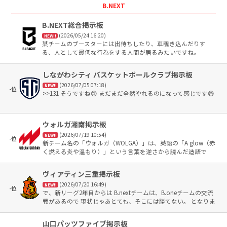
上に持ってきたいですね。
B.NEXT
B.NEXT総合掲示板
(2026/05/24 16:20)
NEW!!
某チームのブースターには出待ちしたり、車覗き込んだりす
る、人として最低な行為をする人間が居るみたいですね。
しながわシティ バスケットボールクラブ掲示板
(2026/07/05 07:18)
NEW!!
-位
>>131 そうですね😢 まだまだ全然やれるのになって感じです😅
ウォルガ湘南掲示板
(2026/07/19 10:54)
NEW!!
-位
新チーム名の「ウォルガ（WOLGA）」は、英語の「A glow（赤
く燃える炎や温もり）」という言葉を逆さから読んだ造語で
す。「キャンプファイヤーの灯火のように、人々が集まり、つ
ながりが生まれる場所にしたい」という願いが込められていま
ヴィアティン三重掲示板
す。
(2026/07/20 16:49)
NEW!!
-位
で、新リーグ2年目からは B.nextチームは、B.oneチームの交流
戦があるので 現状じゃあとても、そこには勝てない。 となりま
す。 ん〜🤔
山口パッツファイブ掲示板