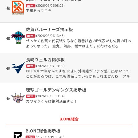
(2026/08/06 08:27)
NEW!!
-位
平和あってこそ
佐賀バルーナーズ掲示板
(2026/08/06 13:43)
NEW!!
-位
せっかく佐賀で代表戦やるなら親善試合のB代表だし佐賀の呼べ
よって思った。 金丸、阿部、橋本はまだまだ行けるだろ
長崎ヴェルカ掲示板
(2026/08/07 18:09)
NEW!!
-位
>>37491 本当なんですね たまに外国籍がファン感に出ないって
ことがあるのは、これも関係しているかもしれませんね… アキ
ミチは彼女さんが運転するかもですがJBは奥さん妊娠中だから
徒歩かスタッフかな…
琉球ゴールデンキングス掲示板
(2026/08/05 13:04)
NEW!!
-位
カワマタくんは絶対活躍する！
B.ONE総合
B.ONE総合掲示板
(2026/07/19 05:46)
NEW!!