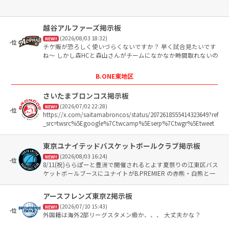
越谷アルファーズ掲示板
(2026/08/03 18:32)
NEW!!
-位
チケ販が恐ろしく使いづらくないですか？ 早く試合見たいです
ね〜 しかし森HCと森山さんがチームになかなか時間取れないの
はどう出るか若干不安
B.ONE東地区
さいたまブロンコス掲示板
(2026/07/02 22:28)
NEW!!
-位
https://x.com/saitamabroncos/status/2072618555414323649?ref
_src=twsrc%5Egoogle%7Ctwcamp%5Eserp%7Ctwgr%5Etweet
？？🤔
東京ユナイテッドバスケットボールクラブ掲示板
(2026/08/03 16:24)
NEW!!
-位
8/11(祝)ららぽーと豊洲で開催されるとよす夏祭りの江東区バス
ケットボールブースにユナイトがB.PREMIER の赤熊・白熊と一
緒に出演するようです♪
アースフレンズ東京Z掲示板
(2026/07/10 15:43)
NEW!!
-位
外国籍は海外2部リーグスタメン級か、、、 大丈夫かな？