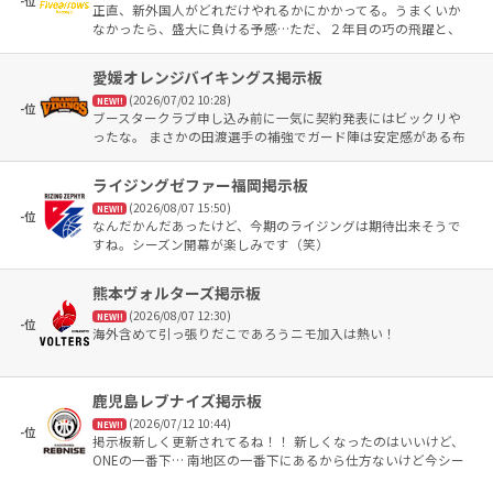
-位
正直、新外国人がどれだけやれるかにかかってる。うまくいか
なかったら、盛大に負ける予感…ただ、２年目の巧の飛躍と、
新人の福田には若干期待している。
愛媛オレンジバイキングス掲示板
(2026/07/02 10:28)
NEW!!
-位
ブースタークラブ申し込み前に一気に契約発表にはビックリや
ったな。 まさかの田渡選手の補強でガード陣は安定感がある布
陣に。 ただ、今日と明日にも発表があると言ってたし、ロスタ
ー確定の 発表もしてないけど誰か補強すんのかな？ まぁ通訳と
ライジングゼファー福岡掲示板
バルトで確定だろうな😆
(2026/08/07 15:50)
NEW!!
-位
なんだかんだあったけど、今期のライジングは期待出来そうで
すね。シーズン開幕が楽しみです（笑）
熊本ヴォルターズ掲示板
(2026/08/07 12:30)
NEW!!
-位
海外含めて引っ張りだこであろうニモ加入は熱い！
鹿児島レブナイズ掲示板
(2026/07/12 10:44)
NEW!!
-位
掲示板新しく更新されてるね！！ 新しくなったのはいいけど、
ONEの一番下… 南地区の一番下にあるから仕方ないけど今シー
ズン終わる頃にはもっと【鹿児島レブナイズ】の文字をもっと