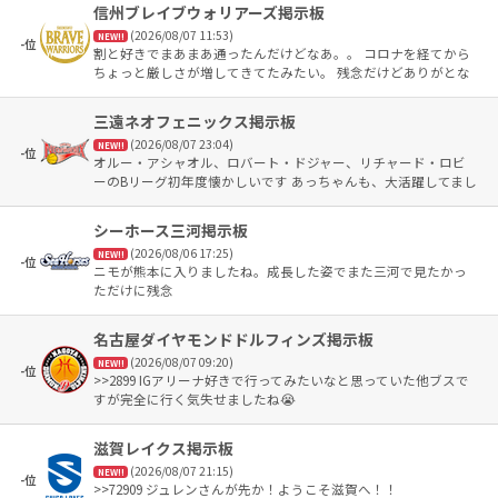
信州ブレイブウォリアーズ掲示板
(2026/08/07 11:53)
NEW!!
-位
割と好きでまあまあ通ったんだけどなあ。。 コロナを経てから
ちょっと厳しさが増してきてたみたい。 残念だけどありがとな
ステワン🥹 あー今シーズンの開幕(その前にプレシーズン)が待ち
遠しいわーー
三遠ネオフェニックス掲示板
(2026/08/07 23:04)
NEW!!
-位
オルー・アシャオル、ロバート・ドジャー、リチャード・ロビ
ーのBリーグ初年度懐かしいです あっちゃんも、大活躍してまし
たね😃
シーホース三河掲示板
(2026/08/06 17:25)
NEW!!
-位
ニモが熊本に入りましたね。成長した姿でまた三河で見たかっ
ただけに残念
名古屋ダイヤモンドドルフィンズ掲示板
(2026/08/07 09:20)
NEW!!
-位
>>2899 IGアリーナ好きで行ってみたいなと思っていた他ブスで
すが完全に行く気失せましたね😭
滋賀レイクス掲示板
(2026/08/07 21:15)
NEW!!
-位
>>72909 ジュレンさんが先か！ようこそ滋賀へ！！