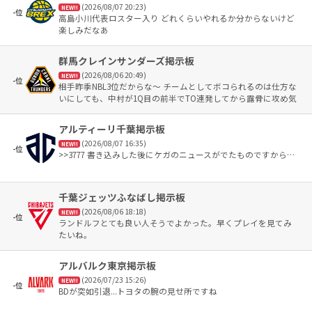
体制を見直した今季。 勝ちにこだわる、新生秋田を見せてほし
(2026/08/07 20:23)
NEW!!
い。
-位
高島小川代表ロスター入り どれくらいやれるか分からないけど
楽しみだなあ
群馬クレインサンダーズ掲示板
(2026/08/06 20:49)
NEW!!
-位
相手昨季NBL3位だからな〜 チームとしてボコられるのは仕方な
いにしても、中村が1Q目の前半でTO連発してから露骨に攻め気
なくなってたのは残念だった 今回のメンバーで一番通用するか
期待されてたのにFGA5本で下から3番目は流石に少ない
アルティーリ千葉掲示板
(2026/08/07 16:35)
NEW!!
-位
>>3777 書き込みした後にケガのニュースがでたものですから…
千葉ジェッツふなばし掲示板
(2026/08/06 18:18)
NEW!!
-位
ランドルフとても良い人そうでよかった。早くプレイを見てみ
たいね。
アルバルク東京掲示板
(2026/07/23 15:26)
NEW!!
-位
BDが突如引退...トヨタの腕の見せ所ですね