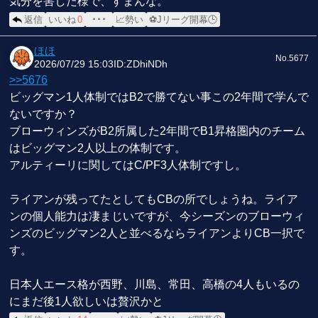
気分を害した様で、すまんな。
返信
いいね
0
･･･
📈勢い
⚽Jリーグ開幕🕒
ほほ
No.5677
2026/07/29 15:03
ID:ZDhiNDh
>>5676
ビッグマン1人体制ではB2で勝てない事この2年間で学んで
ないですか？
ブローウィンズがB2所属した2年間でB1昇格圏内のチーム
はビッグマン2人以上の体制です。
アルティーリに関してはC/PF3人体制ですし。
ライアンが残ってたとしてもCBの所でしょうね。ライア
ンの個人能力は凄まじいですが、今シーズンのブローウィ
ンズのビッグマン2人と並べるならライアンよりCB一択で
す。
日本人エース格が西野、川島、常田、高橋の4人もいるの
にまだ後1人欲しいは贅沢かと