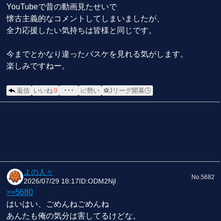
YouTubeで昔の動画見たせいで
懐古主義的なコメントしてしまいましたが、
全力応援したい気持ちは皆様と同じです。
今までとかなり違ったバスケを見れる気がします。
楽しみですねー。
返信
いいね
9
･･･
📈勢い
⚽Jリーグ開幕🕒
よの人々
No.5682
2026/07/29 18:17
ID:ODM2Njl
>>5680
はいはい、ごめんねごめんね
あんたも俺の気分は害してるけどな。