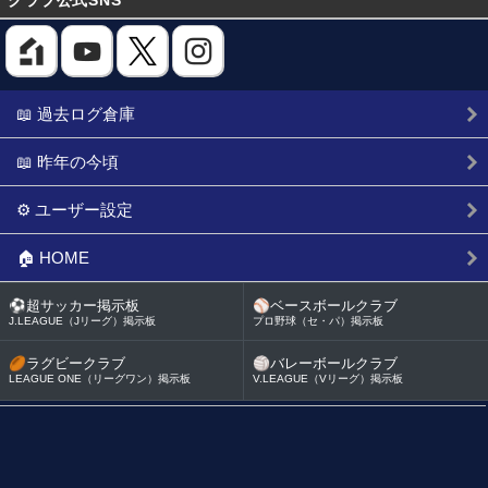
クラブ公式SNS
📖 過去ログ倉庫
📖 昨年の今頃
⚙️ ユーザー設定
🏠 HOME
⚽
超サッカー掲示板
⚾
ベースボールクラブ
J.LEAGUE（Jリーグ）掲示板
プロ野球（セ・パ）掲示板
🏉
ラグビークラブ
🏐
バレーボールクラブ
LEAGUE ONE（リーグワン）掲示板
V.LEAGUE（Vリーグ）掲示板