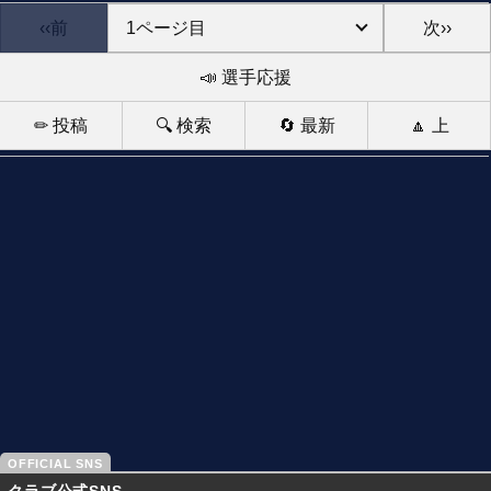
‹‹前
次››
📣 選手応援
✏ 投稿
🔍 検索
🔄 最新
🔼 上