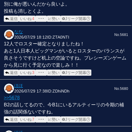
別に俺が悪いんだから良いよ。
投稿も消しとくよ。
返信
いいね
4
･･･
📈勢い
⚽Jリーグ開幕🕒
なな
No.5681
2026/07/29 18:12
ID:ZTA0NTI
12人でロスター確定となりましたね！
あと1人日本人ビッグマンがいるとロスターのバランスが
良さそうですけど机上の空論ですね。プレシーズンゲーム
から見に行く予定なので楽しみ！！
返信
いいね
3
･･･
📈勢い
⚽Jリーグ開幕🕒
ほほ
No.5680
2026/07/29 17:38
ID:ZDhiNDh
>>5678
B2の話してるので、今B1にいるアルティーリの今期の補
強の話関係ないですね。
返信
いいね
7
･･･
📈勢い
⚽Jリーグ開幕🕒