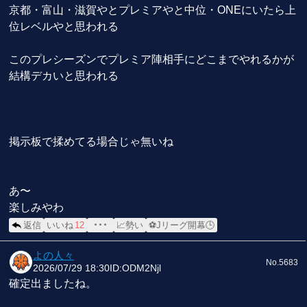
京都・富山・滋賀やとプレミアやと中位・ONEにいたら上
位レベルやと思われる
このプレシーズンでプレミア陣相手にどこまでやれるかが
結構デカいと思われる
掲示板で揉めてる場合じゃ無いね
あ〜
楽しみやわ
返信
いいね
12
･･･
📈勢い
⚽Jリーグ開幕🕒
よの人々
No.5683
2026/07/29 18:30
ID:ODM2Njl
確定出ましたね。