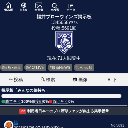
HOME
NBA
全画像
全検索
データ
福井ブローウィンズ掲示板
1345658ｱｸｾｽ
投稿:5691回
現在:71人閲覧中
#日程･結果
#ﾊﾞｽｹLIVE
#最新NEWS
#いいね順
✏ 投稿
🔍 検索
📷 画像
🔽 下
掲示板「みんなの気持ち」
勝てそう
100%
接戦
0%
負けそう
0%
利用者日本一のプロ野球ファンが集まる掲示板💬
PR
福
No.5691
2026/08/06 07:16
ID:YjllYzg