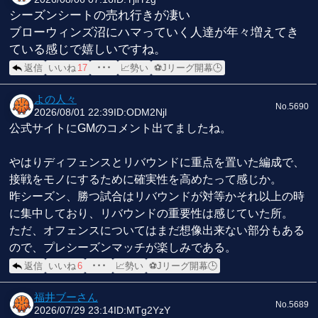
シーズンシートの売れ行きが凄い
ブローウィンズ沼にハマっていく人達が年々増えてき
ている感じで嬉しいですね。
返信
いいね
17
･･･
📈勢い
⚽Jリーグ開幕🕒
よの人々
No.5690
2026/08/01 22:39
ID:ODM2Njl
公式サイトにGMのコメント出てましたね。
やはりディフェンスとリバウンドに重点を置いた編成で、
接戦をモノにするために確実性を高めたって感じか。
昨シーズン、勝つ試合はリバウンドが対等かそれ以上の時
に集中しており、リバウンドの重要性は感じていた所。
ただ、オフェンスについてはまだ想像出来ない部分もある
ので、プレシーズンマッチが楽しみである。
返信
いいね
6
･･･
📈勢い
⚽Jリーグ開幕🕒
福井ブーさん
No.5689
2026/07/29 23:14
ID:MTg2YzY