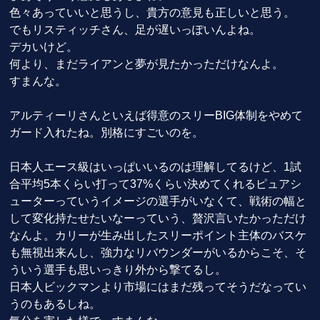
色々あっていいと思うし、貴方の意見も正しいと思う。
でもリスティッチさん、足が遅いっぽいんよね。
デカいけど。
何より、まだライアンと夢が見たかっただけなんよ。
すまんな。
アルティーリさんといえば得意のスリーBIG体制をやめて
ガード入れたね。別格にすごいのを。
日本人エース級はいっぱいいるのは理解してるけど、1試
合平均5本くらい打って37%くらい決めてくれるピュアシ
ューターっていうイメージの選手がいなくて、戦術の幅と
して変化持たせたいなーっていう、贅沢言いたかっただけ
なんよ。カリーが生み出したスリーポイント主体のバスケ
も無視出来んし、強力なリバウンダーがいるからこそ、そ
ういう選手も思いっきり外から撃てるし。
日本人ビックマンより市場にはまだ残ってそうだなってい
うのもあるしね。