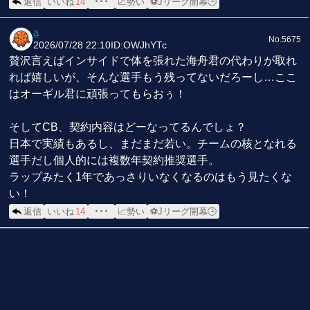
返信
いいね
14
･･･
📈勢い
⚽Jリーグ開幕🕒
a
No.5675
2026/07/28 22:10
ID:OWJhYTc
贅沢言えばインサイドで体を張れた海舟君の代わりが取れ
れば嬉しいが、そんな選手もう残ってないだろーし…ここ
はオーギル君に頑張ってもらおぅ！
そしてCB、契約内容はどーなってるんでしょ？
日本で実績もあるし、まだまだ若い。チームの核となれる
選手だし個人的には複数年契約推奨選手。
ラップみたく1年であっさりいなくなるのはもう見たくな
い！
返信
いいね
14
･･･
📈勢い
⚽Jリーグ開幕🕒