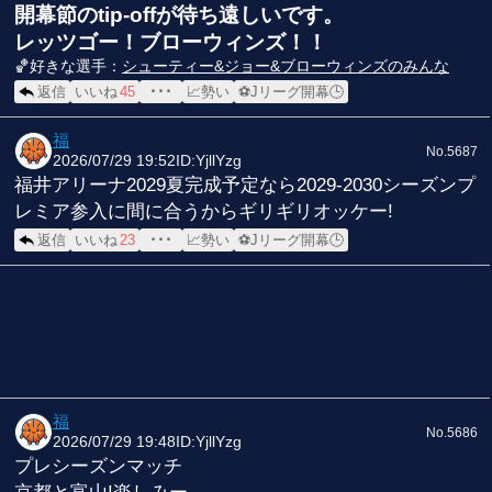
開幕節のtip-offが待ち遠しいです。
レッツゴー！ブローウィンズ！！
🏀好きな選手：
シューティー&ジョー&ブローウィンズのみんな
返信
いいね
45
･･･
📈勢い
⚽Jリーグ開幕🕒
福
No.5687
2026/07/29 19:52
ID:YjllYzg
福井アリーナ2029夏完成予定なら2029-2030シーズンプ
レミア参入に間に合うからギリギリオッケー!
返信
いいね
23
･･･
📈勢い
⚽Jリーグ開幕🕒
福
No.5686
2026/07/29 19:48
ID:YjllYzg
プレシーズンマッチ