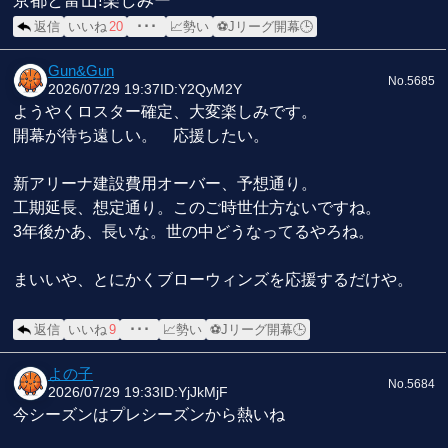
京都と富山!楽しみー
返信
いいね
20
･･･
📈勢い
⚽Jリーグ開幕🕒
Gun&Gun
No.5685
2026/07/29 19:37
ID:Y2QyM2Y
ようやくロスター確定、大変楽しみです。
開幕が待ち遠しい。 応援したい。
新アリーナ建設費用オーバー、予想通り。
工期延長、想定通り。このご時世仕方ないですね。
3年後かあ、長いな。世の中どうなってるやろね。
まいいや、とにかくブローウィンズを応援するだけや。
返信
いいね
9
･･･
📈勢い
⚽Jリーグ開幕🕒
よの子
No.5684
2026/07/29 19:33
ID:YjJkMjF
今シーズンはプレシーズンから熱いね