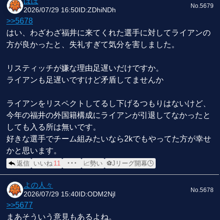
ほほ
No.5679
2026/07/29 16:50
ID:ZDhiNDh
>>5678
はい、わざわざ福井に来てくれた選手に対してライアンの
方が良かったと、失礼すぎて気分を害しました。
リスティッチが嫌な理由足遅いだけですか。
ライアンも足遅いですけど矛盾してませんか
ライアンをリスペクトしてるし下げるつもりはないけど、
今年の福井の外国籍構成にライアンが引退してなかったと
しても入る所は無いです。
好きな選手でチーム組みたいなら2kでもやってた方が幸せ
かと思います。
返信
いいね
11
･･･
📈勢い
⚽Jリーグ開幕🕒
よの人々
No.5678
2026/07/29 15:40
ID:ODM2Njl
>>5677
まあそういう意見もあるよね。