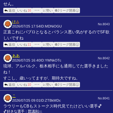
せん。
返信
いいね
16
･･･
📈勢い
⚽Jリーグ開幕🕢
け
⚠️
No.8043
2026/07/25 17:54
ID:MDNiOGU
正直これにパブロとなるとバランス悪い気がするのでSF欲
しいですね
返信
いいね
11
･･･
📈勢い
⚽Jリーグ開幕🕢
ああ
No.8042
2026/07/25 16:40
ID:YWNkOTc
琉球、アルバルク、栃木相手にも通用してた選手きました
ね！
すこし、歳いってますが、期待大ですね。
返信
いいね
10
･･･
📈勢い
⚽Jリーグ開幕🕢
こ
No.8041
2026/07/25 09:01
ID:ZTBkMDc
ラウリーもCBもストークス時代見てたけどいい選手🏀
🏀好きな選手：
野溝利一