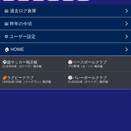
📖 過去ログ倉庫
📖 昨年の今頃
⚙️ ユーザー設定
🏠 HOME
⚽
超サッカー掲示板
⚾
ベースボールクラブ
J.LEAGUE（Jリーグ）掲示板
プロ野球（セ・パ）掲示板
🏉
ラグビークラブ
🏐
バレーボールクラブ
LEAGUE ONE（リーグワン）掲示板
V.LEAGUE（Vリーグ）掲示板