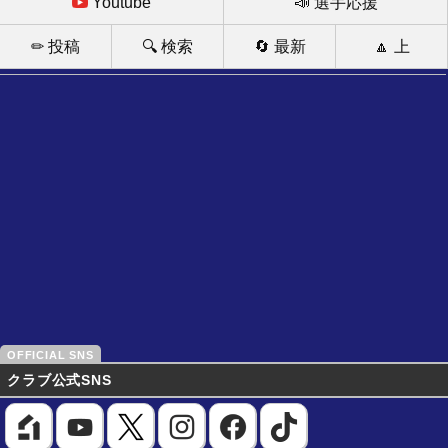
Youtube
📣 選手応援
✏ 投稿
🔍 検索
🔄 最新
🔼 上
クラブ公式SNS