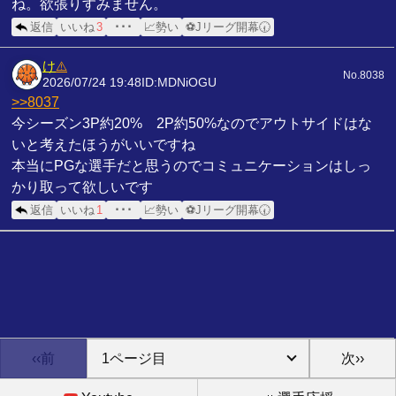
ね。欲張りすみません。
返信
いいね
3
･･･
📈勢い
⚽Jリーグ開幕🕢
け
⚠️
No.8038
2026/07/24 19:48
ID:MDNiOGU
>>8037
今シーズン3P約20% 2P約50%なのでアウトサイドはな
いと考えたほうがいいですね
本当にPGな選手だと思うのでコミュニケーションはしっ
かり取って欲しいです
返信
いいね
1
･･･
📈勢い
⚽Jリーグ開幕🕢
‹‹前
次››