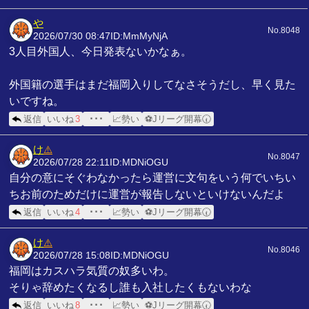
や
No.8048
2026/07/30 08:47
ID:MmMyNjA
3人目外国人、今日発表ないかなぁ。
外国籍の選手はまだ福岡入りしてなさそうだし、早く見た
いですね。
返信
いいね
3
･･･
📈勢い
⚽Jリーグ開幕🕢
け
⚠️
No.8047
2026/07/28 22:11
ID:MDNiOGU
自分の意にそぐわなかったら運営に文句をいう何でいちい
ちお前のためだけに運営が報告しないといけないんだよ
返信
いいね
4
･･･
📈勢い
⚽Jリーグ開幕🕢
け
⚠️
No.8046
2026/07/28 15:08
ID:MDNiOGU
福岡はカスハラ気質の奴多いわ。
そりゃ辞めたくなるし誰も入社したくもないわな
返信
いいね
8
･･･
📈勢い
⚽Jリーグ開幕🕢