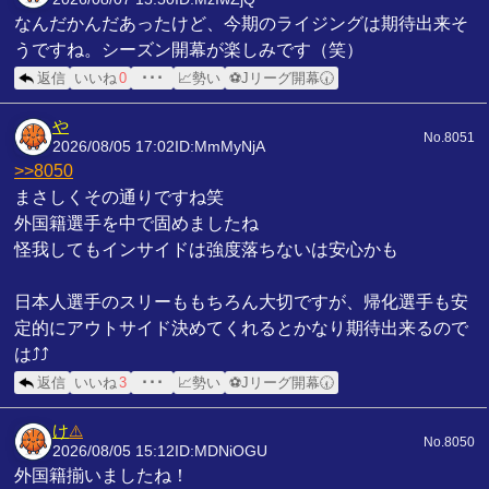
なんだかんだあったけど、今期のライジングは期待出来そ
うですね。シーズン開幕が楽しみです（笑）
返信
いいね
0
･･･
📈勢い
⚽Jリーグ開幕🕢
や
No.8051
2026/08/05 17:02
ID:MmMyNjA
>>8050
まさしくその通りですね笑
外国籍選手を中で固めましたね
怪我してもインサイドは強度落ちないは安心かも
日本人選手のスリーももちろん大切ですが、帰化選手も安
定的にアウトサイド決めてくれるとかなり期待出来るので
は⤴︎⤴
返信
いいね
3
･･･
📈勢い
⚽Jリーグ開幕🕢
け
⚠️
No.8050
2026/08/05 15:12
ID:MDNiOGU
外国籍揃いましたね！