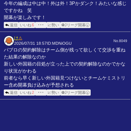
今年の編成は中は中！外は外！3Pかダンク！みたいな感じ
ですかね 笑
開幕が楽しみです！
返信
いいね
6
･･･
📈勢い
⚽Jリーグ開幕🕢
け
⚠️
No.8049
2026/07/31 18:57
ID:MDNiOGU
パブロの契約解除はチーム側が残って欲しくて交渉を重ね
た結果の解除なのか
新しい外国籍の目処が立った上での契約解除なのかでかな
り状況がかわる
前者なら早く新しい外国籍見つけないとチームケミストリ
ー含め開幕負け込みが予想される
返信
いいね
2
･･･
📈勢い
⚽Jリーグ開幕🕢