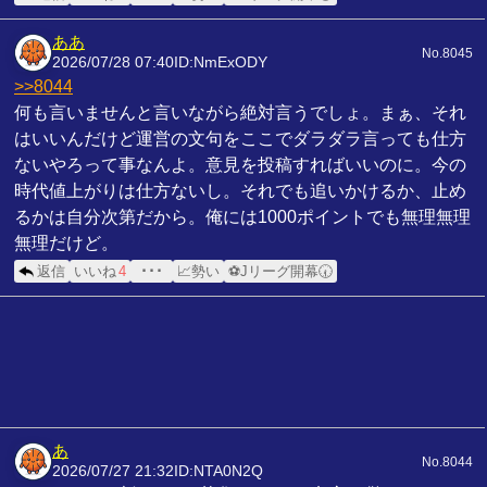
ああ
No.8045
2026/07/28 07:40
ID:NmExODY
>>8044
何も言いませんと言いながら絶対言うでしょ。まぁ、それ
はいいんだけど運営の文句をここでダラダラ言っても仕方
ないやろって事なんよ。意見を投稿すればいいのに。今の
時代値上がりは仕方ないし。それでも追いかけるか、止め
るかは自分次第だから。俺には1000ポイントでも無理無理
無理だけど。
返信
いいね
4
･･･
📈勢い
⚽Jリーグ開幕🕢
あ
No.8044
2026/07/27 21:32
ID:NTA0N2Q