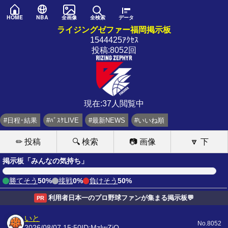
HOME
NBA
全画像
全検索
データ
ライジングゼファー福岡掲示板
1544425ｱｸｾｽ
投稿:8052回
現在:37人閲覧中
#日程･結果
#ﾊﾞｽｹLIVE
#最新NEWS
#いいね順
✏ 投稿
🔍 検索
📷 画像
🔽 下
掲示板「みんなの気持ち」
勝てそう
50%
接戦
0%
負けそう
50%
利用者日本一のプロ野球ファンが集まる掲示板💬
PR
いと
No.8052
2026/08/07 15:50
ID:MzIwZjQ