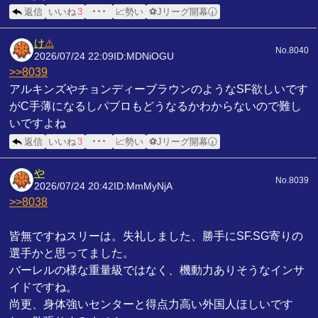
返信
いいね
3
･･･
📈勢い
⚽Jリーグ開幕🕢
け
⚠️
No.8040
2026/07/24 22:09
ID:MDNiOGU
>>8039
アルキンズやチョンディーブラウンのようなSF欲しいです
がC手薄になるしパブロもどうなるかわからないので難し
いですよね
返信
いいね
3
･･･
📈勢い
⚽Jリーグ開幕🕢
や
No.8039
2026/07/24 20:42
ID:MmMyNjA
>>8038
皆無ですねスリーは。失礼しました、勝手にSF.SG寄りの
選手かと思ってました。
バーレルの様な重量級ではなく、機動力ありそうなインサ
イドですね。
尚更、身体強いセンターと得点力高い外国人ほしいです