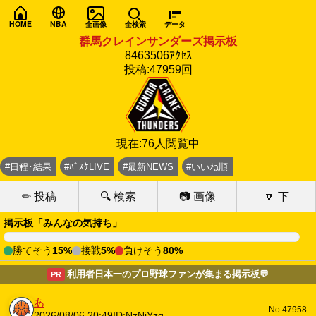
HOME
NBA
全画像
全検索
データ
群馬クレインサンダーズ掲示板
8463506ｱｸｾｽ
投稿:47959回
現在:76人閲覧中
#日程･結果
#ﾊﾞｽｹLIVE
#最新NEWS
#いいね順
✏ 投稿
🔍 検索
📷 画像
🔽 下
掲示板「みんなの気持ち」
勝てそう
15%
接戦
5%
負けそう
80%
利用者日本一のプロ野球ファンが集まる掲示板💬
PR
あ
No.47958
2026/08/06 20:49
ID:NzNjYzg