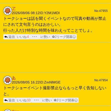
ア
No.47955
2026/08/06 08:12
ID:Y2M1MDI
トークショーは話を聞くイベントなので写真や動画が禁止
にされて文句言うのはおかしい。
行った人だけ特別な時間を味わえってことでしょ。
返信
いいね
4
･･･
📈勢い
⚽Jリーグ開幕🕢
あ
No.47954
2026/08/05 16:22
ID:ZmNlMGE
トークショーイベント撮影禁止ならもっと早く告知しない
と。
返信
いいね
10
･･･
📈勢い
⚽Jリーグ開幕🕢