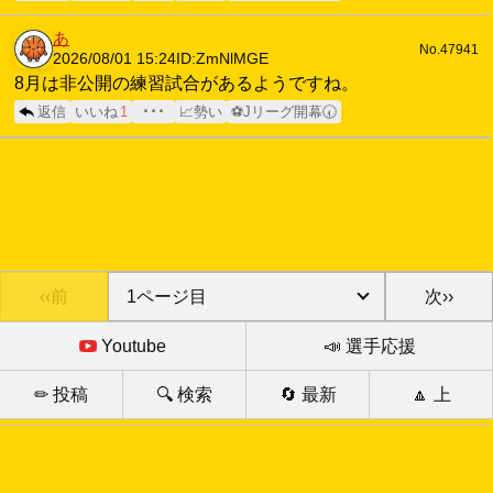
あ
No.47941
2026/08/01 15:24
ID:ZmNlMGE
8月は非公開の練習試合があるようですね。
返信
いいね
1
･･･
📈勢い
⚽Jリーグ開幕🕢
‹‹前
次››
Youtube
📣 選手応援
✏ 投稿
🔍 検索
🔄 最新
🔼 上