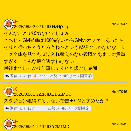
あ
No.47947
2026/08/02 02:02
ID:NzNjYzg
そんなことで揉めないでしょw
うちじゃGM昇進は100%ないからGMのオファーあったら
そりゃ行っちゃうだろうね〜という感想でしかないな、リ
ーグ全体を見てもほぼ入れ替えのない役職であまりに貴重
すぎる、こんな機会逃すわけない
最後までしっかり仕事してくれた訳だし感謝
返信
いいね
14
･･･
📈勢い
⚽Jリーグ開幕🕢
く
No.47946
2026/08/01 22:16
ID:ZDgxMDQ
スタジョン獲得するしないで吉田GMと揉めたか？
返信
いいね
7
･･･
📈勢い
⚽Jリーグ開幕🕢
あ
No.47945
2026/08/01 22:14
ID:Y2M1MDI