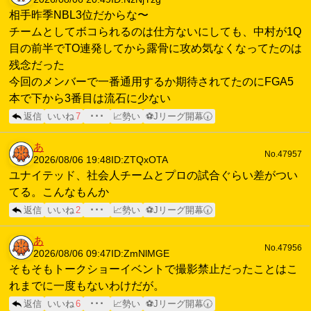
相手昨季NBL3位だからな〜
チームとしてボコられるのは仕方ないにしても、中村が1Q
目の前半でTO連発してから露骨に攻め気なくなってたのは
残念だった
今回のメンバーで一番通用するか期待されてたのにFGA5
本で下から3番目は流石に少ない
返信
いいね
7
･･･
📈勢い
⚽Jリーグ開幕🕢
あ
No.47957
2026/08/06 19:48
ID:ZTQxOTA
ユナイテッド、社会人チームとプロの試合ぐらい差がつい
てる。こんなもんか
返信
いいね
2
･･･
📈勢い
⚽Jリーグ開幕🕢
あ
No.47956
2026/08/06 09:47
ID:ZmNlMGE
そもそもトークショーイベントで撮影禁止だったことはこ
れまでに一度もないわけだが。
返信
いいね
6
･･･
📈勢い
⚽Jリーグ開幕🕢