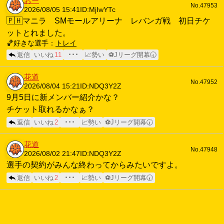
おー
No.47953
2026/08/05 15:41
ID:MjIwYTc
🇵🇭マニラ SMモールアリーナ レバンガ戦 初日チケ
ットとれました。
🏀好きな選手：
トレイ
返信
いいね
11
･･･
📈勢い
⚽Jリーグ開幕🕢
花道
No.47952
2026/08/04 15:21
ID:NDQ3Y2Z
9月5日に新メンバー紹介かな？
チケット取れるかなぁ？
返信
いいね
2
･･･
📈勢い
⚽Jリーグ開幕🕢
花道
No.47948
2026/08/02 21:47
ID:NDQ3Y2Z
選手の契約がみんな終わってからみたいですよ。
返信
いいね
2
･･･
📈勢い
⚽Jリーグ開幕🕢