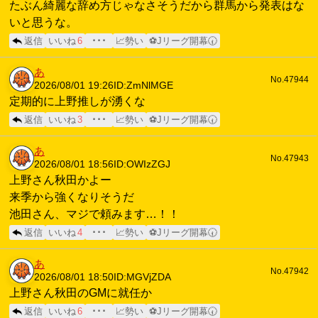
たぶん綺麗な辞め方じゃなさそうだから群馬から発表はな
いと思うな。
返信
いいね
6
･･･
📈勢い
⚽Jリーグ開幕🕢
あ
No.47944
2026/08/01 19:26
ID:ZmNlMGE
定期的に上野推しが湧くな
返信
いいね
3
･･･
📈勢い
⚽Jリーグ開幕🕢
あ
No.47943
2026/08/01 18:56
ID:OWIzZGJ
上野さん秋田かよー
来季から強くなりそうだ
池田さん、マジで頼みます…！！
返信
いいね
4
･･･
📈勢い
⚽Jリーグ開幕🕢
あ
No.47942
2026/08/01 18:50
ID:MGVjZDA
上野さん秋田のGMに就任か
返信
いいね
6
･･･
📈勢い
⚽Jリーグ開幕🕢