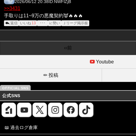
2026/06/12 20:38
ID:NWFlZjB
>>3431
手取りは11~9万の悪魔契約👿🔥🔥🔥
返信
いいね
13
･･･
📈勢い
Ｊリーグ掲示板
‹‹前
Youtube
✏ 投稿
公式SNS
📖 過去ログ倉庫