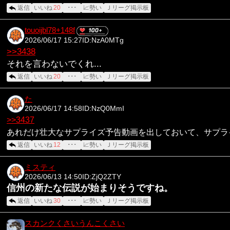
返信
いいね
20
･･･
📈勢い
Ｊリーグ掲示板
touoijbl78+148f
2026/06/17 15:27
ID:NzA0MTg
>>3438
それを言わないでくれ...
返信
いいね
20
･･･
📈勢い
Ｊリーグ掲示板
た
2026/06/17 14:58
ID:NzQ0MmI
>>3437
あれだけ壮大なサプライズ予告動画を出しておいて、サプラ
返信
いいね
12
･･･
📈勢い
Ｊリーグ掲示板
ミスティ
2026/06/13 14:50
ID:ZjQ2ZTY
信州の新たな伝説が始まりそうですね。
返信
いいね
30
･･･
📈勢い
Ｊリーグ掲示板
スカンクくさいうんこくさい