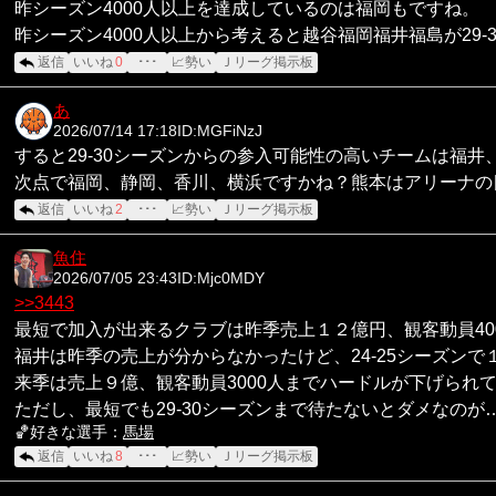
昨シーズン4000人以上を達成しているのは福岡もですね。
昨シーズン4000人以上から考えると越谷福岡福井福島が2
返信
いいね
0
･･･
📈勢い
Ｊリーグ掲示板
あ
2026/07/14 17:18
ID:MGFiNzJ
すると29-30シーズンからの参入可能性の高いチームは福井
次点で福岡、静岡、香川、横浜ですかね？熊本はアリーナの
返信
いいね
2
･･･
📈勢い
Ｊリーグ掲示板
魚住
2026/07/05 23:43
ID:Mjc0MDY
>>3443
最短で加入が出来るクラブは昨季売上１２億円、観客動員40
福井は昨季の売上が分からなかったけど、24-25シーズン
来季は売上９億、観客動員3000人までハードルが下げられ
ただし、最短でも29-30シーズンまで待たないとダメなのが
🏀好きな選手：
馬場
返信
いいね
8
･･･
📈勢い
Ｊリーグ掲示板