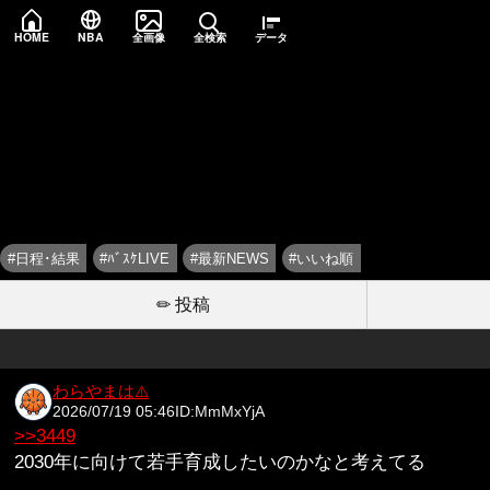
HOME
NBA
全画像
全検索
データ
#日程･結果
#ﾊﾞｽｹLIVE
#最新NEWS
#いいね順
✏ 投稿
わらやまは
⚠️
2026/07/19 05:46
ID:MmMxYjA
>>3449
2030年に向けて若手育成したいのかなと考えてる