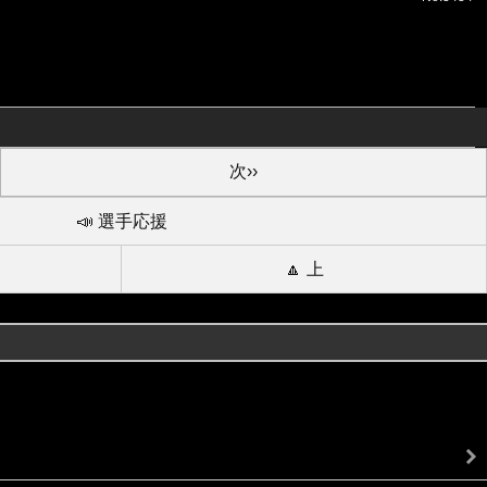
次››
📣 選手応援
🔼 上