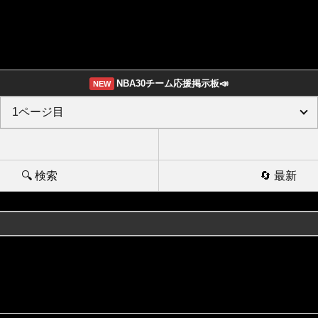
NBA30チーム応援掲示板📣
NEW
🔍 検索
🔄 最新