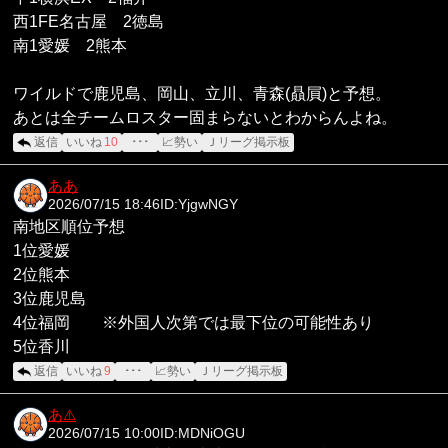
西1FE名古屋 2徳島
南1愛媛 2熊本
ワイルドで鹿児島、岡山、立川、青森(贔屓)と予想。
あとは全チームロスター固まらないとわからんよね。
返信
いいね
10
･･･
📈勢い
Ｊリーグ掲示板
ああ
2026/07/15 18:46
ID:YjgwNGY
南地区順位予想
1位愛媛
2位熊本
3位鹿児島
4位福岡 ※外国人次第では最下位の可能性あり
5位香川
返信
いいね
9
･･･
📈勢い
Ｊリーグ掲示板
あ
⚠️
2026/07/15 10:00
ID:MDNiOGU