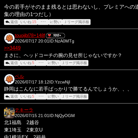
今の若手がそのまま残るとは思わないし、プレミアへの
集の理由の1つだし）
返信
いいね
15
･･･
📈勢い
Ｊリーグ掲示板
touoijbl78+148f
2026/07/17 20:01
ID:NzA0MTg
>>3449
まさに、ヘッドコーチの腕の見せ所じゃないですか？
返信
いいね
5
･･･
📈勢い
Ｊリーグ掲示板
ベル
2026/07/17 18:12
ID:YzcwNjI
静岡はこんなに若手ばっかりで勝てるんでしょうか、、、
返信
いいね
5
･･･
📈勢い
Ｊリーグ掲示板
テキーラ
2026/07/15 21:01
ID:NjQyOGM
北1福島 2越谷
東1埼玉 2東京U
中1横浜EX 2福井