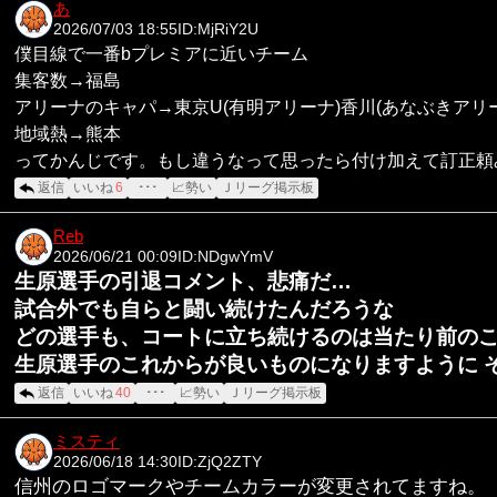
あ
2026/07/03 18:55
ID:MjRiY2U
僕目線で一番bプレミアに近いチーム
集客数→福島
アリーナのキャパ→東京U(有明アリーナ)香川(あなぶきアリ
地域熱→熊本
ってかんじです。もし違うなって思ったら付け加えて訂正頼
返信
いいね
6
･･･
📈勢い
Ｊリーグ掲示板
Reb
2026/06/21 00:09
ID:NDgwYmV
生原選手の引退コメント、悲痛だ…
試合外でも自らと闘い続けたんだろうな
どの選手も、コートに立ち続けるのは当たり前の
生原選手のこれからが良いものになりますように 
返信
いいね
40
･･･
📈勢い
Ｊリーグ掲示板
ミスティ
2026/06/18 14:30
ID:ZjQ2ZTY
信州のロゴマークやチームカラーが変更されてますね。