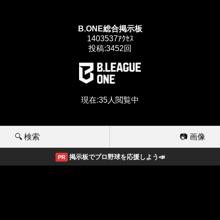
B.ONE総合掲示板
1403537ｱｸｾｽ
投稿:3452回
現在:35人閲覧中
🔍 検索
📷 画像
掲示板でプロ野球を応援しよう📣
PR