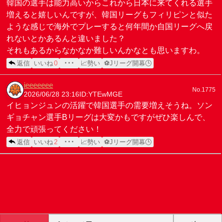
韓国の選手は能力高いからこれから日本に来てくれる選手
増えると嬉しいんですが、韓国リーグもフィリピンと似た
ような感じで海外でプレーすると何年間か自国リーグへ戻
れないとかあるんと違いました？
それもあるからなかなか難しいんかなとも思いますわ。
返信
いいね
0
･･･
📈勢い
⚽Jリーグ開幕🕒
ieeeeeee
No.1775
2026/06/28 23:16
ID:YTEwMGE
イヒョンジュンの活躍で韓国選手の需要増えそうね。ソン
ギョチャン選手Bリーグは大変かもですがぜひ楽しんで、
全力で頑張ってください！
返信
いいね
2
･･･
📈勢い
⚽Jリーグ開幕🕒