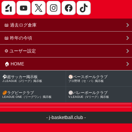
📖 過去ログ倉庫
📖 昨年の今頃
⚙️ ユーザー設定
🏠 HOME
⚽
超サッカー掲示板
⚾
ベースボールクラブ
J.LEAGUE（Jリーグ）掲示板
プロ野球（セ・パ）掲示板
🏉
ラグビークラブ
🏐
バレーボールクラブ
LEAGUE ONE（リーグワン）掲示板
V.LEAGUE（Vリーグ）掲示板
-
j-basketball.club
-