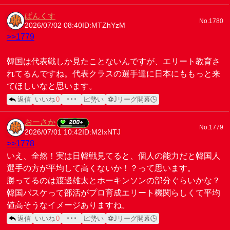
ぱんくす
No.1780
2026/07/02 08:40
ID:MTZhYzM
>>1779
韓国は代表戦しか見たことないんですが、エリート教育さ
れてるんですね。代表クラスの選手達に日本にももっと来
てほしいなと思います。
返信
いいね
0
･･･
📈勢い
⚽Jリーグ開幕🕒
おーさか
No.1779
2026/07/01 10:42
ID:M2IxNTJ
>>1778
いえ、全然！実は日韓戦見てると、個人の能力だと韓国人
選手の方が平均して高くないか！？って思います。
勝ってるのは渡邊雄太とホーキンソンの部分ぐらいかな？
韓国バスケって部活がプロ育成エリート機関らしくて平均
値高そうなイメージありますね。
返信
いいね
0
･･･
📈勢い
⚽Jリーグ開幕🕒