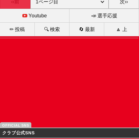
‹‹前
次››
Youtube
📣 選手応援
✏ 投稿
🔍 検索
🔄 最新
🔼 上
クラブ公式SNS