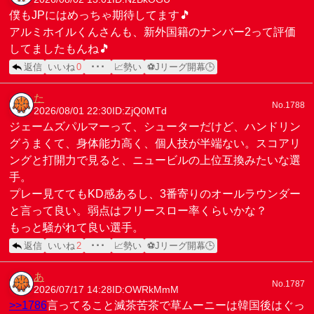
僕もJPにはめっちゃ期待してます🎵
アルミホイルくんさんも、新外国籍のナンバー2って評価
してましたもんね🎵
返信
いいね
0
･･･
📈勢い
⚽Jリーグ開幕🕒
た
No.1788
2026/08/01 22:30
ID:ZjQ0MTd
ジェームズパルマーって、シューターだけど、ハンドリン
グうまくて、身体能力高く、個人技が半端ない。スコアリ
ングと打開力で見ると、ニュービルの上位互換みたいな選
手。
プレー見ててもKD感あるし、3番寄りのオールラウンダー
と言って良い。弱点はフリースロー率くらいかな？
もっと騒がれて良い選手。
返信
いいね
2
･･･
📈勢い
⚽Jリーグ開幕🕒
あ
No.1787
2026/07/17 14:28
ID:OWRkMmM
>>1786
言ってること滅茶苦茶で草ムーニーは韓国後はぐっ