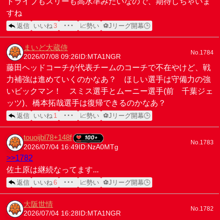
ドライブもスリーも高水準みたいなので、期待しちゃいま
すね
返信
いいね
3
･･･
📈勢い
⚽Jリーグ開幕🕒
まいど大蔵侍
No.1784
2026/07/08 09:26
ID:MTA1NGR
藤田ヘッドコーチが代表チームのコーチで不在やけど、戦
力補強は進めていくのかなあ？ ほしい選手は守備力の強
いビックマン！ スミス選手とムーニー選手(前 千葉ジェ
ッツ)、橋本拓哉選手は復帰できるのかなあ？
返信
いいね
1
･･･
📈勢い
⚽Jリーグ開幕🕒
touoijbl78+148f
No.1783
2026/07/04 16:49
ID:NzA0MTg
>>1782
佐土原は継続なってます...
返信
いいね
6
･･･
📈勢い
⚽Jリーグ開幕🕒
大阪世情
No.1782
2026/07/04 16:28
ID:MTA1NGR