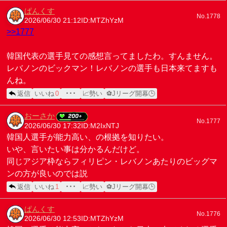
ぱんくす
No.1778
2026/06/30 21:12
ID:MTZhYzM
>>1777
韓国代表の選手見ての感想言ってましたわ。すんません。
レバノンのビックマン！レバノンの選手も日本来てますも
んね。
返信
いいね
0
･･･
📈勢い
⚽Jリーグ開幕🕒
おーさか
No.1777
2026/06/30 17:32
ID:M2IxNTJ
韓国人選手が能力高い、の根拠を知りたい。
いや、言いたい事は分かるんだけど。
同じアジア枠ならフィリピン・レバノンあたりのビッグマ
ンの方が良いのでは説
返信
いいね
1
･･･
📈勢い
⚽Jリーグ開幕🕒
ぱんくす
No.1776
2026/06/30 12:53
ID:MTZhYzM