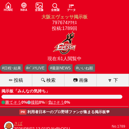
HOME
NBA
全画像
全検索
データ
大阪エヴェッサ掲示板
797674ｱｸｾｽ
投稿:1789回
現在:61人閲覧中
#日程･結果
#ﾊﾞｽｹLIVE
#最新NEWS
#いいね順
✏ 投稿
🔍 検索
📷 画像
🔽 下
掲示板「みんなの気持ち」
勝てそう
0%
接戦
0%
負けそう
0%
利用者日本一のプロ野球ファンが集まる掲示板💬
PR
さば
No.1789
2026/08/02 13:01
ID:NzBkOGU