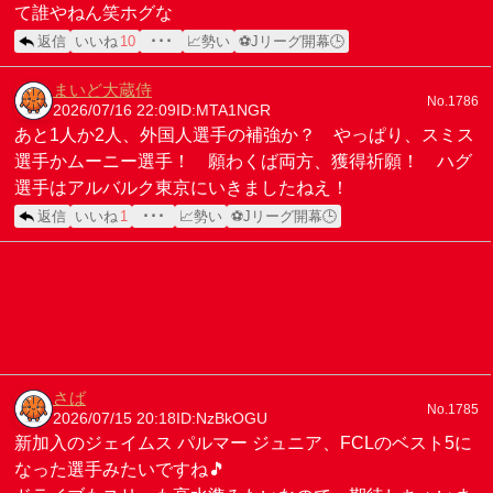
て誰やねん笑ホグな
返信
いいね
10
･･･
📈勢い
⚽Jリーグ開幕🕒
まいど大蔵侍
No.1786
2026/07/16 22:09
ID:MTA1NGR
あと1人か2人、外国人選手の補強か？ やっぱり、スミス
選手かムーニー選手！ 願わくば両方、獲得祈願！ ハグ
選手はアルバルク東京にいきましたねえ！
返信
いいね
1
･･･
📈勢い
⚽Jリーグ開幕🕒
さば
No.1785
2026/07/15 20:18
ID:NzBkOGU
新加入のジェイムス パルマー ジュニア、FCLのベスト5に
なった選手みたいですね🎵