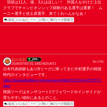
現状は11人、後、3人はほしい！ 外国人もやけど上位
クラブでチャンピオンシップ経験のある選手は重要！ ム
ーニー選手と佐土原選手、来てくれへんかなあ！
返信
いいね
0
･･･
📈勢い
⚽Jリーグ開幕🕒
おーさか
No.1781
2026/07/03 01:14
ID:M2IxNTJ
日本代表経験もありBリーグに帰ってきた中村選手の韓国
時代のインタビューです。
https://basketballking.jp/news/world/kbl/20210414/315571.
html
韓国リーグはオンザコート1でフォワードやインサイドが
育ちやすい傾向にあるとのこと。
返信
いいね
1
･･･
📈勢い
⚽Jリーグ開幕🕒