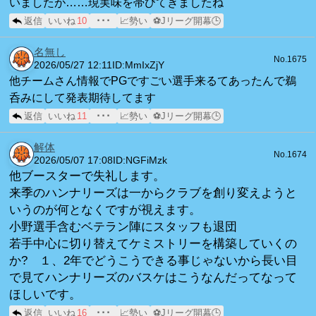
いましたが……現実味を帯びてきましたね
返信
いいね
10
･･･
📈勢い
⚽Jリーグ開幕🕒
名無し
No.1675
2026/05/27 12:11
ID:MmIxZjY
他チームさん情報でPGですごい選手来るてあったんで鵜
呑みにして発表期待してます
返信
いいね
11
･･･
📈勢い
⚽Jリーグ開幕🕒
解体
No.1674
2026/05/07 17:08
ID:NGFiMzk
他ブースターで失礼します。
来季のハンナリーズは一からクラブを創り変えようと
いうのが何となくですが視えます。
小野選手含むベテラン陣にスタッフも退団
若手中心に切り替えてケミストリーを構築していくの
か? １、2年でどうこうできる事じゃないから長い目
で見てハンナリーズのバスケはこうなんだってなって
ほしいです。
返信
いいね
16
･･･
📈勢い
⚽Jリーグ開幕🕒