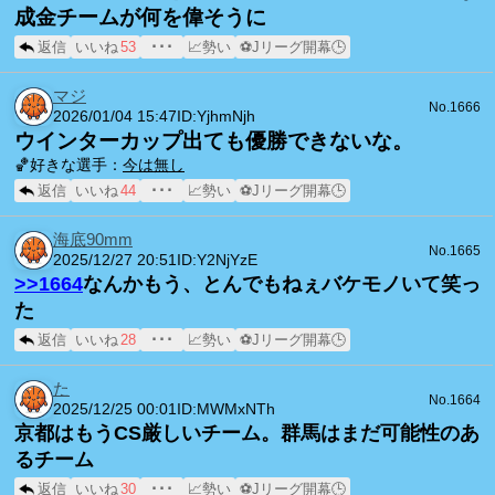
成金チームが何を偉そうに
返信
いいね
53
･･･
📈勢い
⚽Jリーグ開幕🕒
マジ
No.1666
2026/01/04 15:47
ID:YjhmNjh
ウインターカップ出ても優勝できないな。
🏀好きな選手：
今は無し
返信
いいね
44
･･･
📈勢い
⚽Jリーグ開幕🕒
海底90mm
No.1665
2025/12/27 20:51
ID:Y2NjYzE
>>1664
なんかもう、とんでもねぇバケモノいて笑っ
た
返信
いいね
28
･･･
📈勢い
⚽Jリーグ開幕🕒
た
No.1664
2025/12/25 00:01
ID:MWMxNTh
京都はもうCS厳しいチーム。群馬はまだ可能性のあ
るチーム
返信
いいね
30
･･･
📈勢い
⚽Jリーグ開幕🕒