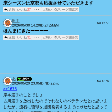
来シーズンは京都も応援させていただきます
返信
いいね
27
･･･
📈勢い
⚽Jリーグ開幕🕒
田中
No.1677
2026/05/30 14:20
ID:ZTZiMjM
ほんまにきたーーーー
返信
いいね
31
･･･
📈勢い
⚽Jリーグ開幕🕒
あ
No.1676
2026/05/29 23:05
ID:NDI2ZmJ
>>1675
岸本選手のことでしょ
古川選手を放出したのでそれなりのベテランだとは思いま
したが、流石に琉球を退団発表するまではガセだと思って