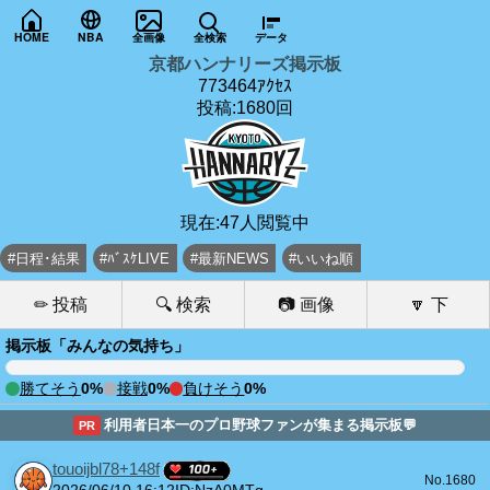
HOME
NBA
全画像
全検索
データ
京都ハンナリーズ掲示板
773464ｱｸｾｽ
投稿:1680回
現在:47人閲覧中
#日程･結果
#ﾊﾞｽｹLIVE
#最新NEWS
#いいね順
✏ 投稿
🔍 検索
📷 画像
🔽 下
掲示板「みんなの気持ち」
勝てそう
0%
接戦
0%
負けそう
0%
利用者日本一のプロ野球ファンが集まる掲示板💬
PR
touoijbl78+148f
No.1680