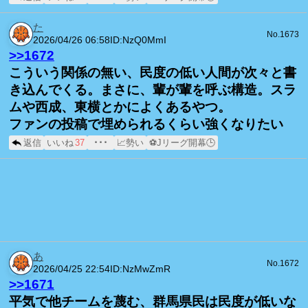
た
No.1673
2026/04/26 06:58
ID:NzQ0MmI
>>1672
こういう関係の無い、民度の低い人間が次々と書
き込んでくる。まさに、輩が輩を呼ぶ構造。スラ
ムや西成、東横とかによくあるやつ。
ファンの投稿で埋められるくらい強くなりたい
返信
いいね
37
･･･
📈勢い
⚽Jリーグ開幕🕒
あ
No.1672
2026/04/25 22:54
ID:NzMwZmR
>>1671
平気で他チームを蔑む、群馬県民は民度が低いな