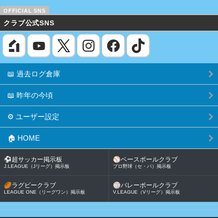
クラブ公式SNS
📖 過去ログ倉庫
📖 昨年の今頃
⚙️ ユーザー設定
🏠 HOME
⚽
超サッカー掲示板
⚾
ベースボールクラブ
J.LEAGUE（Jリーグ）掲示板
プロ野球（セ・パ）掲示板
🏉
ラグビークラブ
🏐
バレーボールクラブ
LEAGUE ONE（リーグワン）掲示板
V.LEAGUE（Vリーグ）掲示板