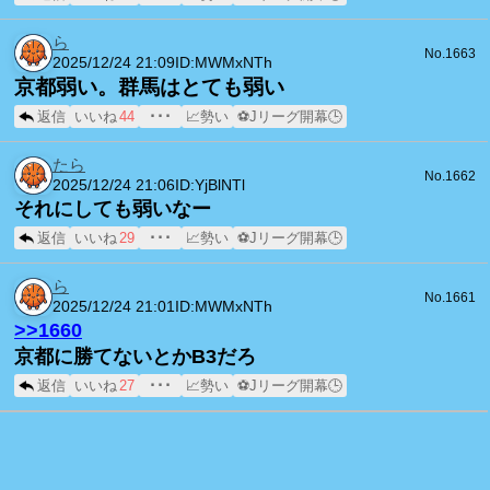
ら
No.1663
2025/12/24 21:09
ID:MWMxNTh
京都弱い。群馬はとても弱い
返信
いいね
44
･･･
📈勢い
⚽Jリーグ開幕🕒
たら
No.1662
2025/12/24 21:06
ID:YjBlNTl
それにしても弱いなー
返信
いいね
29
･･･
📈勢い
⚽Jリーグ開幕🕒
ら
No.1661
2025/12/24 21:01
ID:MWMxNTh
>>1660
京都に勝てないとかB3だろ
返信
いいね
27
･･･
📈勢い
⚽Jリーグ開幕🕒