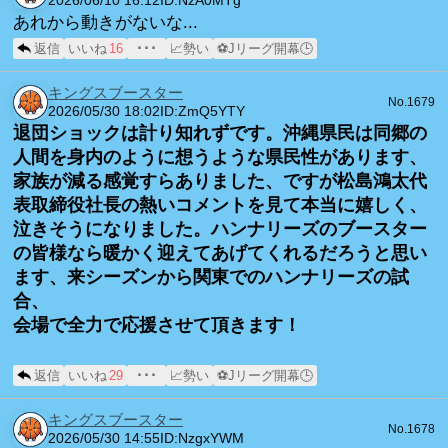
2026/06/10 16:12
ID:NzA0MTg
あれから動きがないな...
返信
いいね
16
･･･
📈勢い
⚽Jリーグ開幕🕒
キングスブースター
No.1679
2026/05/30 18:02
ID:ZmQ5YTY
退団ショックは計り知れずです。沖縄県民は同郷の
人間を身内のように想うような県民性があります、
家族が減る感覚すらありました、ですが松島鴻太代
表取締役社長の熱いコメントを見て本当に嬉しく、
泣きそうになりました。ハンナリーズのブースター
の皆様なら暖かく迎えてあげてくれるだろうと思い
ます、来シーズンから関東でのハンナリーズの試
合、
会場で全力で応援させて頂きます！
返信
いいね
29
･･･
📈勢い
⚽Jリーグ開幕🕒
キングスブースター
No.1678
2026/05/30 14:55
ID:NzgxYWM