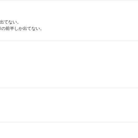
か出てない。
E1の前半しか出てない。