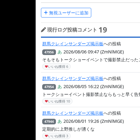
無視ユーザーに追加
19
現行ログ投稿コメント
群馬クレインサンダーズ掲示板
への投稿
あ
2026/08/06 09:47
(ZmNlMGE)
47956
そもそもトークショーイベントで撮影禁止だった
♥
いいね獲得
6
群馬クレインサンダーズ掲示板
への投稿
あ
2026/08/05 16:22
(ZmNlMGE)
47954
トークショーイベント撮影禁止ならもっと早く告
♥
いいね獲得
10
群馬クレインサンダーズ掲示板
への投稿
あ
2026/08/01 19:26
(ZmNlMGE)
47944
定期的に上野推しが湧くな
♥
いいね獲得
3