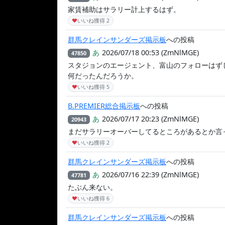
家賃補助はサラリー計上するはず。
♥
いいね獲得
2
群馬クレインサンダーズ掲示板
への投稿
あ
2026/07/18 00:53
(ZmNlMGE)
47850
スタジョンのエージェント、富山のフォローはず
何だったんだろうか。
♥
いいね獲得
5
B.PREMIER総合掲示板
への投稿
あ
2026/07/17 20:23
(ZmNlMGE)
20943
まだサラリーオーバーしてるところがあるとか言
♥
いいね獲得
2
群馬クレインサンダーズ掲示板
への投稿
あ
2026/07/16 22:39
(ZmNlMGE)
47781
たぶん来ない。
♥
いいね獲得
6
群馬クレインサンダーズ掲示板
への投稿