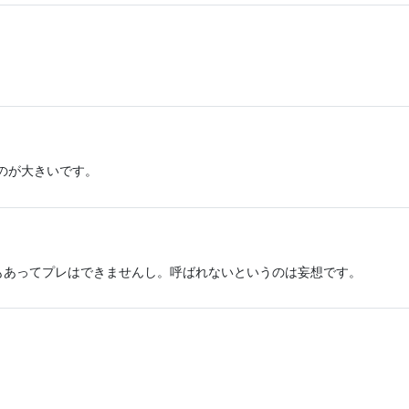
のが大きいです。
題もあってプレはできませんし。呼ばれないというのは妄想です。
。