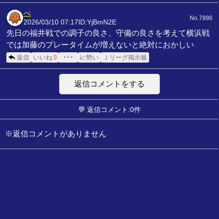
べ
No.7886
2026/03/10 07:17
ID:YjBmN2E
先日の福井戦での調子の良さ、守備の良さを考えて横浜戦
では加藤のプレータイムが増えないと絶対におかしい
返信
いいね
9
･･･
📈勢い
Ｊリーグ掲示板
返信コメントをする
💬 返信コメント:0件
※返信コメントがありません