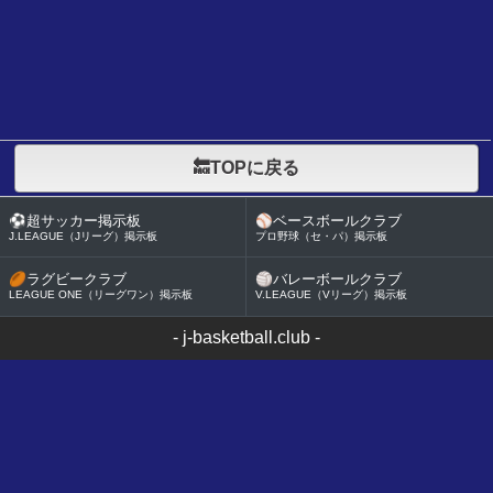
🔙TOPに戻る
⚽
超サッカー掲示板
⚾
ベースボールクラブ
J.LEAGUE（Jリーグ）掲示板
プロ野球（セ・パ）掲示板
🏉
ラグビークラブ
🏐
バレーボールクラブ
LEAGUE ONE（リーグワン）掲示板
V.LEAGUE（Vリーグ）掲示板
-
j-basketball.club
-