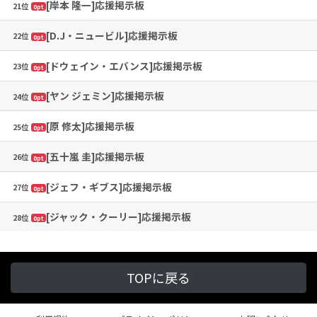
[岸本 隆一]応援掲示板
21位
0pt
[D.J・ニュービル]応援掲示板
22位
0pt
[ドウェイン・エバンス]応援掲示板
23位
0pt
[ヤン ジェミン]応援掲示板
24位
0pt
[原 修太]応援掲示板
25位
0pt
[五十嵐 圭]応援掲示板
26位
0pt
[ジェフ・ギブス]応援掲示板
27位
0pt
[ジャック・クーリー]応援掲示板
28位
0pt
TOPに戻る