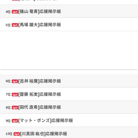
[篠山 竜青]応援掲示板
4位
0pt
[馬場 雄大]応援掲示板
5位
0pt
[吉井 裕鷹]応援掲示板
6位
0pt
[齋藤 拓実]応援掲示板
7位
0pt
[田代 直希]応援掲示板
8位
0pt
[マット・ボンズ]応援掲示板
9位
0pt
[川真田 紘也]応援掲示板
10位
0pt