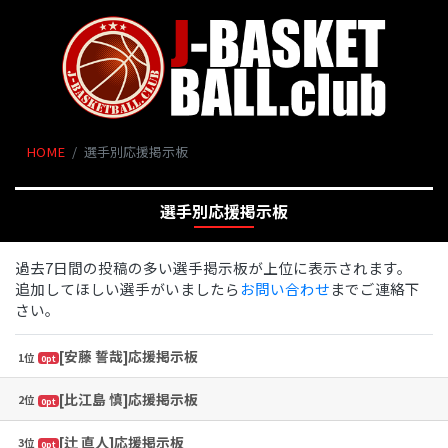
HOME
選手別応援掲示板
選手別応援掲示板
過去7日間の投稿の多い選手掲示板が上位に表示されます。
追加してほしい選手がいましたら
お問い合わせ
までご連絡下
さい。
[安藤 誓哉]応援掲示板
1位
0pt
[比江島 慎]応援掲示板
2位
0pt
[辻 直人]応援掲示板
3位
0pt