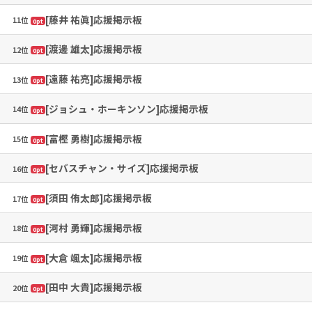
[藤井 祐眞]応援掲示板
11位
0pt
[渡邊 雄太]応援掲示板
12位
0pt
[遠藤 祐亮]応援掲示板
13位
0pt
[ジョシュ・ホーキンソン]応援掲示板
14位
0pt
[富樫 勇樹]応援掲示板
15位
0pt
[セバスチャン・サイズ]応援掲示板
16位
0pt
[須田 侑太郎]応援掲示板
17位
0pt
[河村 勇輝]応援掲示板
18位
0pt
[大倉 颯太]応援掲示板
19位
0pt
[田中 大貴]応援掲示板
20位
0pt