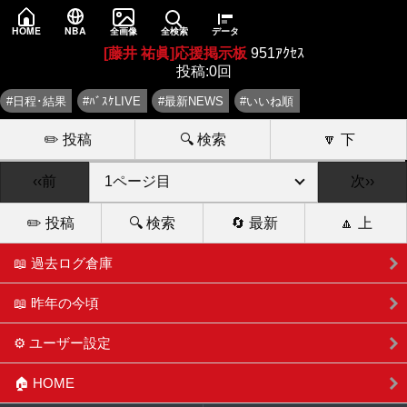
HOME
NBA
全画像
全検索
データ
[藤井 祐眞]応援掲示板
951ｱｸｾｽ
投稿:0回
#日程･結果
#ﾊﾞｽｹLIVE
#最新NEWS
#いいね順
✏️ 投稿
🔍 検索
🔽 下
‹‹前
次››
✏️ 投稿
🔍 検索
🔄 最新
🔼 上
📖 過去ログ倉庫
📖 昨年の今頃
⚙️ ユーザー設定
🏠 HOME