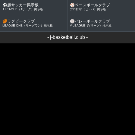
⚽
超サッカー掲示板
⚾
ベースボールクラブ
J.LEAGUE（Jリーグ）掲示板
プロ野球（セ・パ）掲示板
🏉
ラグビークラブ
🏐
バレーボールクラブ
LEAGUE ONE（リーグワン）掲示板
V.LEAGUE（Vリーグ）掲示板
-
j-basketball.club
-