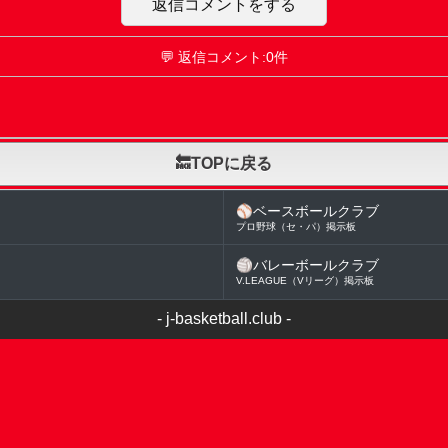
返信コメントをする
💬 返信コメント:0件
🔙TOPに戻る
⚾
ベースボールクラブ
プロ野球（セ・パ）掲示板
🏐
バレーボールクラブ
V.LEAGUE（Vリーグ）掲示板
-
j-basketball.club
-