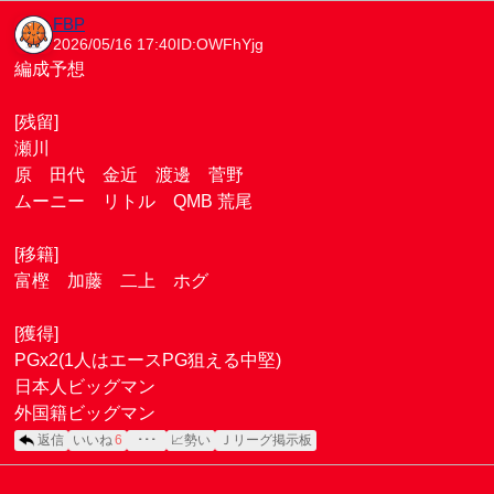
FBP
2026/05/16 17:40
ID:OWFhYjg
編成予想
[残留]
瀬川
原 田代 金近 渡邊 菅野
ムーニー リトル QMB 荒尾
[移籍]
富樫 加藤 二上 ホグ
[獲得]
PGx2(1人はエースPG狙える中堅)
日本人ビッグマン
外国籍ビッグマン
返信
いいね
6
･･･
📈勢い
Ｊリーグ掲示板