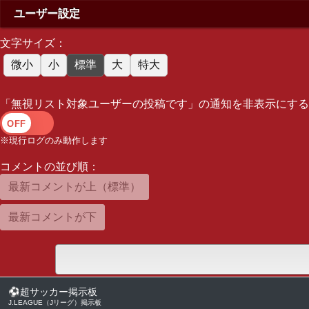
ユーザー設定
文字サイズ：
微小
小
標準
大
特大
「無視リスト対象ユーザーの投稿です」の通知を非表示にする
※現行ログのみ動作します
コメントの並び順：
最新コメントが上（標準）
最新コメントが下
⚽
超サッカー掲示板
J.LEAGUE（Jリーグ）掲示板