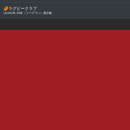
🏉
ラグビークラブ
LEAGUE ONE（リーグワン）掲示板