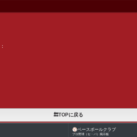
：
🔙TOPに戻る
⚾
ベースボールクラブ
プロ野球（セ・パ）掲示板