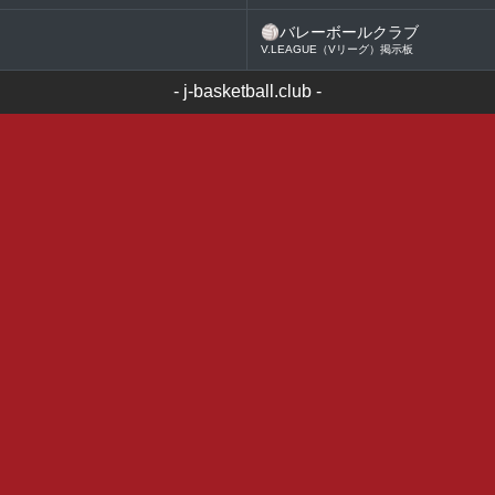
🏐
バレーボールクラブ
V.LEAGUE（Vリーグ）掲示板
-
j-basketball.club
-