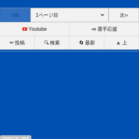
‹‹前
次››
Youtube
📣 選手応援
✏ 投稿
🔍 検索
🔄 最新
🔼 上