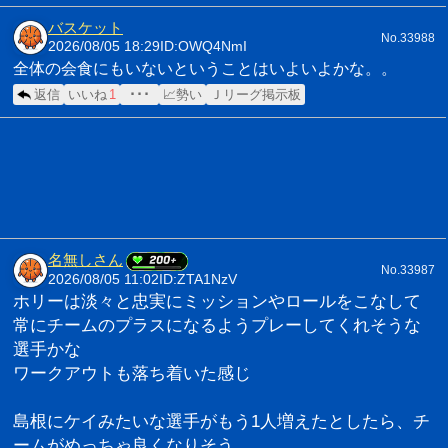
バスケット
No.33988
2026/08/05 18:29
ID:OWQ4NmI
全体の会食にもいないということはいよいよかな。。
返信
いいね
1
･･･
📈勢い
Ｊリーグ掲示板
名無しさん
No.33987
2026/08/05 11:02
ID:ZTA1NzV
ホリーは淡々と忠実にミッションやロールをこなして
常にチームのプラスになるようプレーしてくれそうな
選手かな
ワークアウトも落ち着いた感じ
島根にケイみたいな選手がもう1人増えたとしたら、チ
ームがめっちゃ良くなりそう