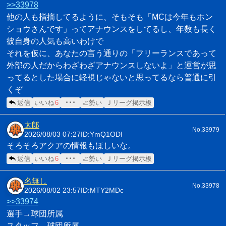
>>33978
他の人も指摘してるように、そもそも「MCは今年もホン
ショウさんです」ってアナウンスをしてるし、年数も長く
彼自身の人気も高いわけで
それを仮に、あなたの言う通りの「フリーランスであって
外部の人だからわざわざアナウンスしないよ」と運営が思
ってるとした場合に軽視じゃないと思ってるなら普通に引
くぞ
返信
いいね
6
･･･
📈勢い
Ｊリーグ掲示板
太郎
No.33979
2026/08/03 07:27
ID:YmQ1ODI
そろそろアクアの情報もほしいな。
返信
いいね
6
･･･
📈勢い
Ｊリーグ掲示板
名無し
No.33978
2026/08/02 23:57
ID:MTY2MDc
>>33974
選手→球団所属
スタッフ→球団所属