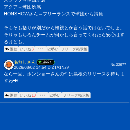
アクア→球団所属
HONSHOWさん→フリーランスで球団から請負
そもそも括りが別だから軽視とか言う話ではないでしょ。
そりゃもちろんチームが何かしら言ってくれたら安心はす
るけども。
返信
いいね
3
･･･
📈勢い
Ｊリーグ掲示板
名無しさん
No.33977
2026/08/02 14:54
ID:ZTA1NzV
なら一旦、ホンショーさんの件は島根のリリースを待ちま
すわ📢
返信
いいね
10
･･･
📈勢い
Ｊリーグ掲示板