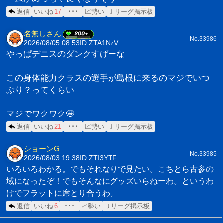
返信
いいね
17
･･･
📈勢い
Ｊリーグ掲示板
名無しさん
No.33986
2026/08/05 08:53
ID:ZTA1NzV
やっぱデニスのダンクすげーな
この身体能力クラスの選手が島根に来るのマジでいつ
ぶり？ってくらい
マジでワクワク🤩
返信
いいね
21
･･･
📈勢い
Ｊリーグ掲示板
ショーンG
No.33985
2026/08/03 19:38
ID:ZTI3YTF
いろいろわかる。でもそれなりで見たい。こちとら古参の
域になったぞ！でもそんなにグッズいらねーわ。というわ
けでフラットに席とり合うわ。
返信
いいね
6
･･･
📈勢い
Ｊリーグ掲示板