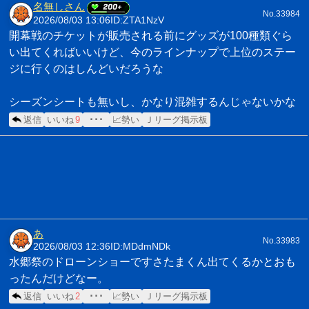
名無しさん
No.33984
2026/08/03 13:06
ID:ZTA1NzV
開幕戦のチケットが販売される前にグッズが100種類ぐら
い出てくればいいけど、今のラインナップで上位のステー
ジに行くのはしんどいだろうな
シーズンシートも無いし、かなり混雑するんじゃないかな
返信
いいね
9
･･･
📈勢い
Ｊリーグ掲示板
あ
No.33983
2026/08/03 12:36
ID:MDdmNDk
水郷祭のドローンショーですさたまくん出てくるかとおも
ったんだけどなー。
返信
いいね
2
･･･
📈勢い
Ｊリーグ掲示板