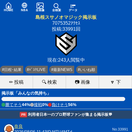
HOME
NBA
全画像
全検索
データ
島根スサノオマジック掲示板
7075352ｱｸｾｽ
投稿:33991回
現在:243人閲覧中
#日程･結果
#ﾊﾞｽｹLIVE
#最新NEWS
#いいね順
✏ 投稿
🔍 検索
📷 画像
🔽 下
掲示板「みんなの気持ち」
勝てそう
44%
接戦
0%
負けそう
56%
利用者日本一のプロ野球ファンが集まる掲示板💬
PR
奈良
No.33991
2026/08/06 11:43
ID:MTU4MTd