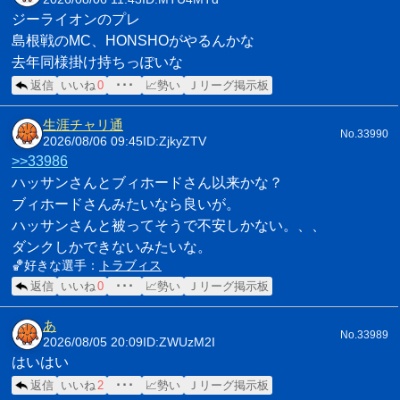
ジーライオンのプレ
島根戦のMC、HONSHOがやるんかな
去年同様掛け持ちっぽいな
返信
いいね
0
･･･
📈勢い
Ｊリーグ掲示板
生涯チャリ通
No.33990
2026/08/06 09:45
ID:ZjkyZTV
>>33986
ハッサンさんとブィホードさん以来かな？
ブィホードさんみたいなら良いが。
ハッサンさんと被ってそうで不安しかない。、、
ダンクしかできないみたいな。
🏀好きな選手：
トラブィス
返信
いいね
0
･･･
📈勢い
Ｊリーグ掲示板
あ
No.33989
2026/08/05 20:09
ID:ZWUzM2I
はいはい
返信
いいね
2
･･･
📈勢い
Ｊリーグ掲示板