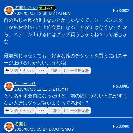
名無しさん
No.33982
2026/08/03 12:35
ID:ZTA1NzV
前の席じゃ気が済まないとかじゃなくて、シーズンスター
トからお金払って上位会員になることができなくなったか
ら、ステージ上げるにはグッズ買うしかくね？って感じか
な
最前列じゃなくても、好きな席のチケットを買うにはステ
ージ上げるしかないような🤔
返信
いいね
5
･･･
📈勢い
Ｊリーグ掲示板
ショーンG
No.33981
2026/08/03 12:11
ID:ZTI3YTF
とりあえず会員になったけど、前の席じゃないと気がすま
ない人達はグッズ買いまくってるわけ？
返信
いいね
2
･･･
📈勢い
Ｊリーグ掲示板
名無し
No.33980
2026/08/03 09:27
ID:OGY2MGY