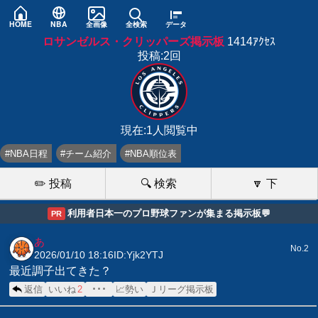
HOME
NBA
全画像
全検索
データ
ロサンゼルス・クリッパーズ掲示板
1414ｱｸｾｽ
投稿:2回
現在:1人閲覧中
#NBA日程
#チーム紹介
#NBA順位表
✏️ 投稿
🔍 検索
🔽 下
利用者日本一のプロ野球ファンが集まる掲示板💬
PR
あ
No.2
2026/01/10 18:16
ID:Yjk2YTJ
最近調子出てきた？
返信
いいね
2
･･･
📈勢い
Ｊリーグ掲示板