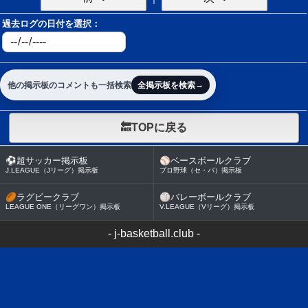
過去ログの日付を選択：
→
他の掲示板のコメントも一括検索
全掲示板を検索
🔙TOPに戻る
⚽
超サッカー掲示板
⚾
ベースボールクラブ
J.LEAGUE（Jリーグ）掲示板
プロ野球（セ・パ）掲示板
🏉
ラグビークラブ
🏐
バレーボールクラブ
LEAGUE ONE（リーグワン）掲示板
V.LEAGUE（Vリーグ）掲示板
-
j-basketball.club
-