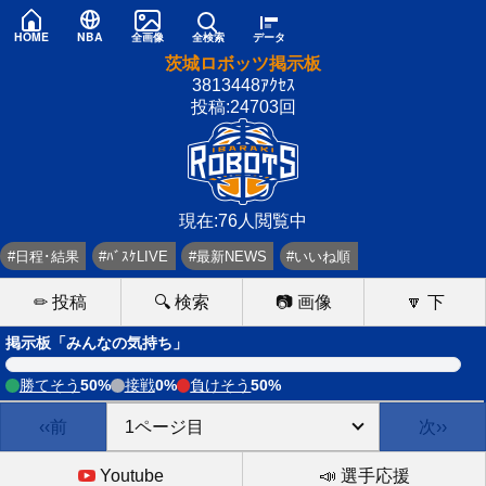
HOME
NBA
全画像
全検索
データ
茨城ロボッツ掲示板
3813448ｱｸｾｽ
投稿:24703回
現在:76人閲覧中
#日程･結果
#ﾊﾞｽｹLIVE
#最新NEWS
#いいね順
✏ 投稿
🔍 検索
📷 画像
🔽 下
掲示板「みんなの気持ち」
勝てそう
50%
接戦
0%
負けそう
50%
‹‹前
次››
Youtube
📣 選手応援