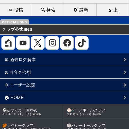
✏ 投稿
🔍 検索
🔄 最新
🔼 上
クラブ公式SNS
📖 過去ログ倉庫
📖 昨年の今頃
⚙️ ユーザー設定
🏠 HOME
⚽
超サッカー掲示板
⚾
ベースボールクラブ
J.LEAGUE（Jリーグ）掲示板
プロ野球（セ・パ）掲示板
🏉
ラグビークラブ
🏐
バレーボールクラブ