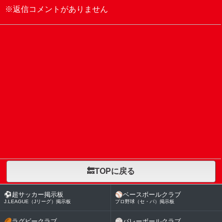
※返信コメントがありません
🔙TOPに戻る
⚽
超サッカー掲示板
⚾
ベースボールクラブ
J.LEAGUE（Jリーグ）掲示板
プロ野球（セ・パ）掲示板
🏉
ラグビークラブ
🏐
バレーボールクラブ