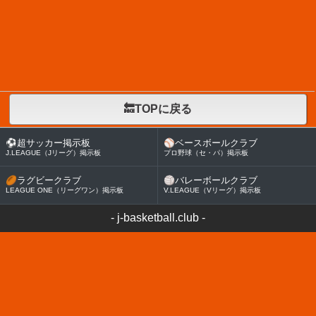
🔙TOPに戻る
⚽
超サッカー掲示板
⚾
ベースボールクラブ
J.LEAGUE（Jリーグ）掲示板
プロ野球（セ・パ）掲示板
🏉
ラグビークラブ
🏐
バレーボールクラブ
LEAGUE ONE（リーグワン）掲示板
V.LEAGUE（Vリーグ）掲示板
-
j-basketball.club
-