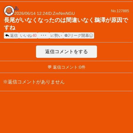
あ
No.127885
2026/06/14 12:24
ID:ZmNmNGU
長尾がいなくなったのは間違いなく鵜澤が原因で
すね
返信
いいね
40
･･･
📈勢い
⚽Jリーグ開幕🕢
返信コメントをする
💬 返信コメント:0件
※返信コメントがありません