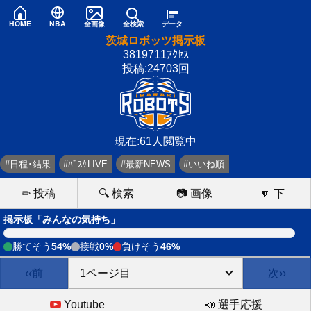
HOME
NBA
全画像
全検索
データ
茨城ロボッツ掲示板
3819711ｱｸｾｽ
投稿:24703回
現在:61人閲覧中
#日程･結果
#ﾊﾞｽｹLIVE
#最新NEWS
#いいね順
✏ 投稿
🔍 検索
📷 画像
🔽 下
掲示板「みんなの気持ち」
勝てそう
54%
接戦
0%
負けそう
46%
‹‹前
次››
Youtube
📣 選手応援