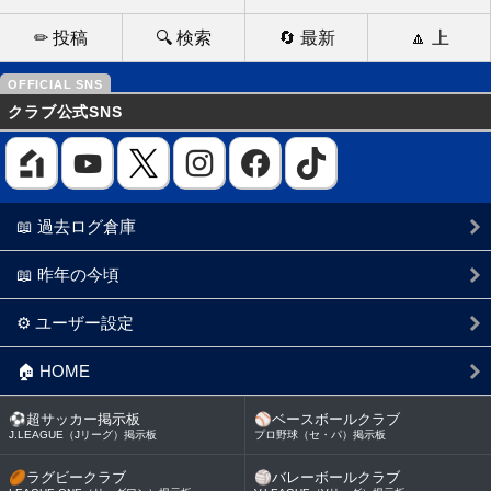
✏ 投稿
🔍 検索
🔄 最新
🔼 上
クラブ公式SNS
📖 過去ログ倉庫
📖 昨年の今頃
⚙️ ユーザー設定
🏠 HOME
⚽
超サッカー掲示板
⚾
ベースボールクラブ
J.LEAGUE（Jリーグ）掲示板
プロ野球（セ・パ）掲示板
🏉
ラグビークラブ
🏐
バレーボールクラブ